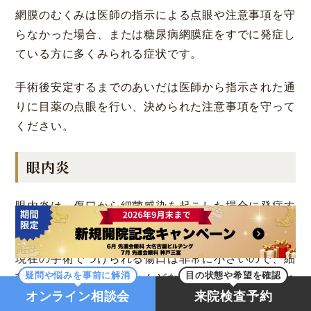
網膜のむくみは医師の指示による点眼や注意事項を守
らなかった場合、または糖尿病網膜症をすでに発症し
ている方に多くみられる症状です。
手術後安定するまでのあいだは医師から指示された通
りに目薬の点眼を行い、決められた注意事項を守って
ください。
眼内炎
眼内炎は、傷口から細菌感染を起こした場合に発症す
る病気のことです。
現在の手術でつけられる傷口は非常に小さいので、細
疑問や悩みを事前に解消
目の状態や希望を確認
菌が入り込むこともほとんどなく、医師から決められ
オンライン相談会
来院検査予約
た点眼と注意事項を守れば発症することはありませ