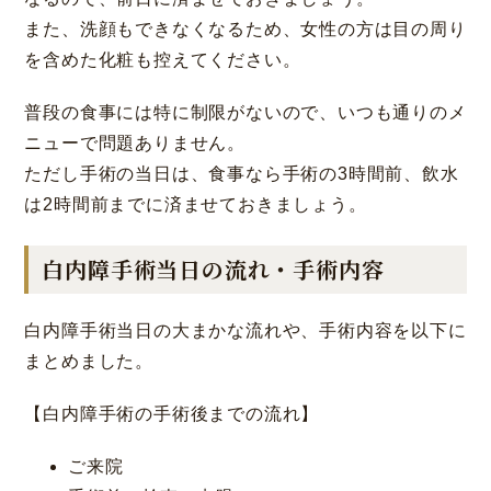
また、洗顔もできなくなるため、女性の方は目の周り
を含めた化粧も控えてください。
普段の食事には特に制限がないので、いつも通りのメ
ニューで問題ありません。
ただし手術の当日は、食事なら手術の3時間前、飲水
は2時間前までに済ませておきましょう。
白内障手術当日の流れ・手術内容
大阪 梅田(本院)
東京 新宿
白内障手術当日の大まかな流れや、手術内容を以下に
まとめました。
【白内障手術の手術後までの流れ】
ご来院
名古屋 栄
東京 新宿
名古屋 栄
大名古屋