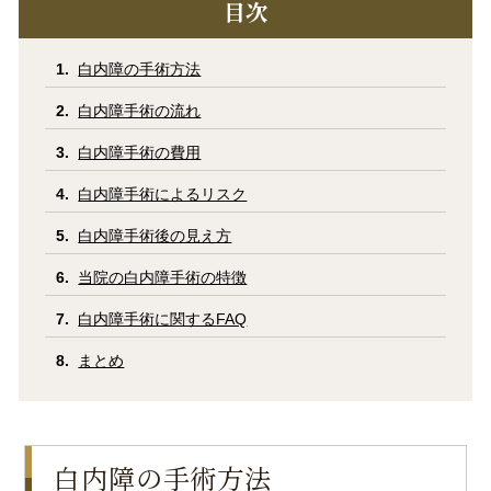
目次
白内障の手術方法
白内障手術の流れ
白内障手術の費用
大阪 梅田本院
福岡 天神
白内障手術によるリスク
大阪市北区梅田
福岡市中央区天神
白内障手術後の見え方
詳細
Web予約
詳細
Web予約
診療内容
当院の白内障手術の特徴
白内障手術に関するFAQ
先進会眼科 福岡飯塚
[提携]
札幌かとう眼
クリニック案内
科
福岡県飯塚市川津
まとめ
北海道札幌市東区
手術・料金
アフターケア
[ICL提携]
鹿児島園
[提携]
木村眼科 天王
田眼科
寺院
ドクター紹介
よくあるご質問
白内障の手術方法
鹿児島市中央町
大阪市天王寺区