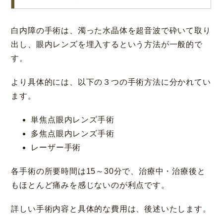
コラム
お知らせ
白内障の手術は、濁った水晶体を超音波で砕いて取り
学会発表 / 論文 /
出し、眼内レンズを埋入するという方法が一般的で
ホーム
報道・メディア出演
す。
採用情報
より具体的には、以下の３つの手術方法に分かれてい
ます。
サイトマップ
プライバシーポリシー
手術キャンセルポリシー
単焦点眼内レンズ手術
迷惑行為に対するの当院の対応に関して
多焦点眼内レンズ手術
初診時における情報開示に関して
当医院への営業の窓口について
レーザー手術
各手術の所要時間は15～30分で、治療中・治療後と
もほとんど痛みを感じないのが利点です。
詳しい手術内容と具体的な費用は、後述いたします。