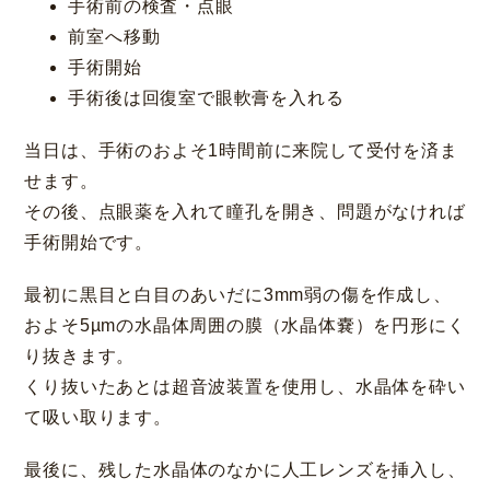
手術前の検査・点眼
前室へ移動
手術開始
手術後は回復室で眼軟膏を入れる
当日は、手術のおよそ1時間前に来院して受付を済ま
神戸 三宮
福岡 天神
大阪 梅田（本院）
福岡 天神
せます。
その後、点眼薬を入れて瞳孔を開き、問題がなければ
手術開始です。
最初に黒目と白目のあいだに3mm弱の傷を作成し、
CLOSE
およそ5µmの水晶体周囲の膜（水晶体嚢）を円形にく
福岡 飯塚
り抜きます。
くり抜いたあとは超音波装置を使用し、水晶体を砕い
て吸い取ります。
最後に、残した水晶体のなかに人工レンズを挿入し、
CLOSE