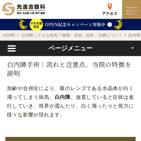
アクセス
メニュー
クリニック
HOME
白内障｜どんな病気？種類・原因・症状・治療について
白内障
ページメニュー
来院検査WEB予約
白内障手術｜流れと注意点、当院の特徴を
説明
予約専用ダイヤル
0120-049-113
加齢や合併症により、眼のレンズである水晶体が白く
受付時間 10:00-19:00
濁ってしまう病気、
白内障
。放置していると症状は進
東京 新宿
名古屋
行していき、視界が霞んだり、白く濁ったりと視力に
新宿区西新宿
名古屋市中区錦
様々な影響が現れます。
詳細
Web予約
詳細
Web予約