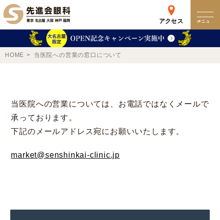
アクセス
メニュー
クリニック
HOME
当医院への営業の窓口について
来院検査WEB予約
当医院への営業については、お電話ではなくメールで
予約専用ダイヤル
承っております。
0120-049-113
下記のメールアドレス宛にお願いいたします。
受付時間 10:00-19:00
東京 新宿
名古屋
market@senshinkai-clinic.jp
新宿区西新宿
名古屋市中区錦
詳細
Web予約
詳細
Web予約