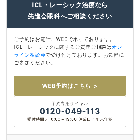
ICL・レーシック治療なら
先進会眼科へご相談ください
ご予約はお電話、WEBで承っております。
ICL・レーシックに関するご質問ご相談は
オン
大阪 梅田本院
福岡 天神
ライン相談会
で受け付けております。お気軽に
大阪市北区梅田
福岡市中央区天神
ご参加ください。
詳細
Web予約
詳細
Web予約
診療内容
WEB予約はこちら
先進会眼科 福岡飯塚
[提携]
札幌かとう眼
クリニック案内
科
福岡県飯塚市川津
予約専用ダイヤル
0120-049-113
北海道札幌市東区
手術・料金
アフターケア
受付時間／10:00～19:00 休業日／年末年始
[ICL提携]
鹿児島園
[提携]
木村眼科 天王
田眼科
寺院
ドクター紹介
よくあるご質問
鹿児島市中央町
大阪市天王寺区