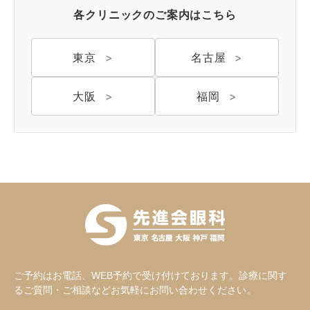
各クリニックのご案内はこちら
コラム
お知らせ
東京
名古屋
学会発表 / 論文 /
ホーム
報道・メディア出演
大阪
福岡
採用情報
サイトマップ
プライバシーポリシー
手術キャンセルポリシー
迷惑行為に対するの当院の対応に関して
初診時における情報開示に関して
当医院への営業の窓口について
ご予約はお電話、WEB予約で受け付けております。診療に関す
大阪 梅田(本院)
東京 新宿
るご質問・ご相談などお気軽にお問い合わせください。