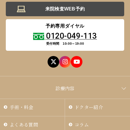
来院検査WEB予約
予約専用ダイヤル
0120-049-113
名古屋 栄
東京 新宿
名古屋 栄
大名古屋
受付時間 10:00～19:00
神戸 三宮
福岡 天神
大阪 梅田（本院）
福岡 天神
診療内容
手術・料金
ドクター紹介
CLOSE
よくある質問
コラム