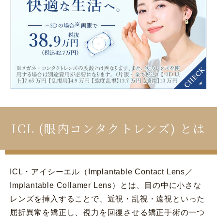
コラム
お知らせ
学会発表 / 論文 /
ホーム
報道・メディア出演
採用情報
サイトマップ
プライバシーポリシー
手術キャンセルポリシー
ICL (眼内コンタクトレンズ) とは
迷惑行為に対するの当院の対応に関して
初診時における情報開示に関して
当医院への営業の窓口について
ICL・アイシーエル（Implantable Contact Lens／
Implantable Collamer Lens）とは、目の中に小さな
レンズを挿入することで、近視・乱視・遠視といった
屈折異常を矯正し、視力を回復させる矯正手術の一つ