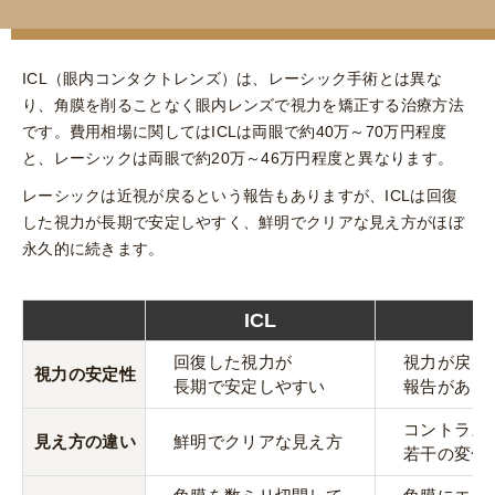
ICL（眼内コンタクトレンズ）は、レーシック手術とは異な
り、角膜を削ることなく眼内レンズで視力を矯正する治療方法
です。費用相場に関してはICLは両眼で約40万～70万円程度
と、レーシックは両眼で約20万～46万円程度と異なります。
レーシックは近視が戻るという報告もありますが、ICLは回復
ICL
した視力が長期で安定しやすく、鮮明でクリアな見え方がほぼ
-3D未満のお支払いシュミレーション
永久的に続きます。
レンズ発注料：
3万円
大阪 梅田(本院)
東京 新宿
頭金：
16万円
ICL
レ
分割元金：
23.7万円
回復した視力が
視力が戻る
視力の安定性
長期で安定しやすい
報告がある
分割回数
初回料金(税込)
2回目以降料金(税込)
コントラス
24回
11,600円
9,800円
見え方の違い
鮮明でクリアな見え方
若干の変化
名古屋 栄
東京 新宿
名古屋 栄
大名古屋
注意事項