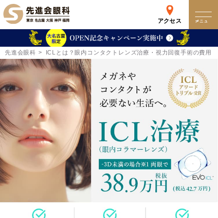
アクセス
メニュー
クリニック
先進会眼科
ICLとは？眼内コンタクトレンズ治療・視力回復手術の費用
来院検査WEB予約
予約専用ダイヤル
0120-049-113
受付時間 10:00-19:00
東京 新宿
名古屋
新宿区西新宿
名古屋市中区錦
詳細
Web予約
詳細
Web予約