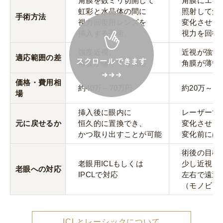
角膜を数ミリ切開して
角膜にエキ
虹彩と水晶体の間に
照射して角
最初にお支払いいただくレンズ代金により月々
手術方法
視力回復用レンズを
変化させる
のお支払い金額は変わります。
挿入する手術。
視力を回復
分割のお支払いには審査が必要です。
強度近視、
近視が強す
分割ローンのお支払いには別途手数料がかかり
適応範囲の差
スクロールできます
ます。
角膜が薄くても適応
角膜が薄い
こちらはシミュレーション例となります。詳し
神戸 三宮
福岡 天神
大阪 梅田（本院）
福岡 天神
価格・費用相
くはクリニックにお問い合わせください。
約40万～70万円
約20万～4
場
挿入後に眼内に
レーザーで
元に戻せるか
恒久的に置換でき、
変化させる
かつ取り出すことが可能
変化前には
CLOSE
術後の目標
福岡 飯塚
老眼用ICLもしくは
少し近視を
老眼への対応
IPCLで対応
左右で遠近
（モノビジ
CLOSE
ICLとレーシックについて