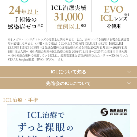
大阪 梅田本院
福岡 天神
大阪市北区梅田
福岡市中央区天神
詳細
Web予約
詳細
Web予約
診療内容
ICLについて知る
先進会のICLについて
先進会眼科 福岡飯塚
[提携]
札幌かとう眼
クリニック案内
科
ICL治療・手術
福岡県飯塚市川津
北海道札幌市東区
手術・料金
アフターケア
[ICL提携]
鹿児島園
[提携]
木村眼科 天王
田眼科
寺院
ドクター紹介
よくあるご質問
鹿児島市中央町
大阪市天王寺区