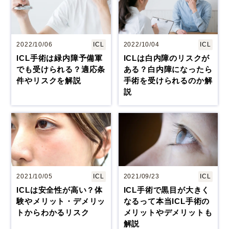
2022/10/06
ICL
2022/10/04
ICL
ICL手術は緑内障予備軍
ICLは白内障のリスクが
でも受けられる？適応条
ある？白内障になったら
件やリスクを解説
手術を受けられるのか解
説
2021/10/05
ICL
2021/09/23
ICL
ICLは安全性が高い？体
ICL手術で黒目が大きく
験やメリット・デメリッ
なるって本当ICL手術の
トからわかるリスク
メリットやデメリットも
解説