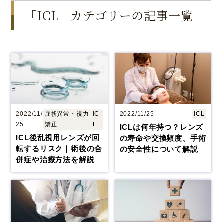
「ICL」カテゴリーの記事一覧
大阪 梅田本院
福岡 天神
大阪市北区梅田
福岡市中央区天神
詳細
Web予約
詳細
Web予約
診療内容
2022/11/
屈折異常・視力
IC
2022/11/25
ICL
25
矯正
L
ICLは何年持つ？レンズ
ICL後乱視用レンズが回
の寿命や交換頻度、手術
先進会眼科 福岡飯塚
[提携]
札幌かとう眼
クリニック案内
転するリスク｜術後の合
の安全性について解説
科
併症や治療方法を解説
福岡県飯塚市川津
北海道札幌市東区
手術・料金
アフターケア
[ICL提携]
鹿児島園
[提携]
木村眼科 天王
田眼科
寺院
ドクター紹介
よくあるご質問
鹿児島市中央町
大阪市天王寺区