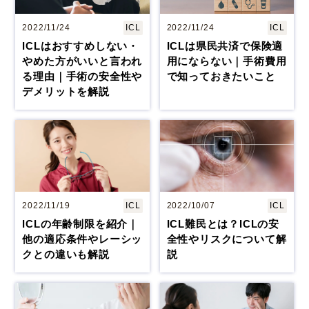
コラム
お知らせ
2022/11/24
ICL
2022/11/24
ICL
ICLはおすすめしない・
ICLは県民共済で保険適
学会発表 / 論文 /
やめた方がいいと言われ
用にならない｜手術費用
ホーム
報道・メディア出演
る理由｜手術の安全性や
で知っておきたいこと
デメリットを解説
採用情報
サイトマップ
プライバシーポリシー
手術キャンセルポリシー
迷惑行為に対するの当院の対応に関して
初診時における情報開示に関して
当医院への営業の窓口について
2022/11/19
ICL
2022/10/07
ICL
ICLの年齢制限を紹介｜
ICL難民とは？ICLの安
他の適応条件やレーシッ
全性やリスクについて解
クとの違いも解説
説