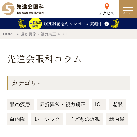
アクセス
メニュー
クリニック
HOME
屈折異常・視力矯正
ICL
来院検査WEB予約
先進会眼科コラム
予約専用ダイヤル
0120-049-113
カテゴリー
受付時間 10:00-19:00
東京 新宿
名古屋
眼の疾患
屈折異常・視力矯正
ICL
老眼
新宿区西新宿
名古屋市中区錦
詳細
Web予約
詳細
Web予約
白内障
レーシック
子どもの近視
緑内障