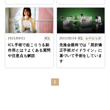
2021/09/21
ICL
2021/02/19
ICL
レーシック
ICL手術で起こりうる副
先進会眼科では「屈折矯
作用とは？よくある質問
正手術ガイドライン」に
や注意点も解説
基づいて手術をしていま
す
1
大阪 梅田(本院)
東京 新宿