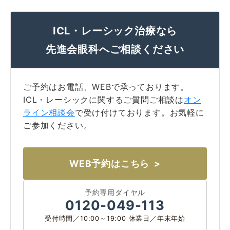
ICL・レーシック治療なら
先進会眼科へご相談ください
名古屋 栄
東京 新宿
名古屋 栄
大名古屋
ご予約はお電話、WEBで承っております。
ICL・レーシックに関するご質問ご相談は
オン
ライン相談会
で受け付けております。お気軽に
ご参加ください。
神戸 三宮
福岡 天神
大阪 梅田（本院）
福岡 天神
WEB予約はこちら
予約専用ダイヤル
0120-049-113
CLOSE
受付時間／10:00～19:00 休業日／年末年始