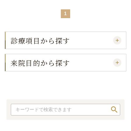
コラム
お知らせ
1
学会発表 / 論文 /
ホーム
報道・メディア出演
診療項目から探す
採用情報
来院目的から探す
サイトマップ
プライバシーポリシー
手術キャンセルポリシー
迷惑行為に対するの当院の対応に関して
初診時における情報開示に関して
当医院への営業の窓口について