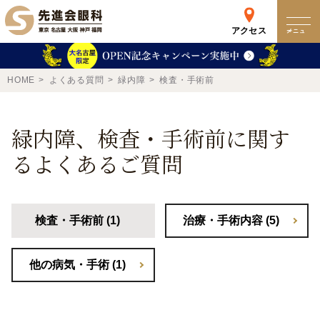
アクセス
メニュー
クリニック
HOME
よくある質問
緑内障
検査・手術前
来院検査WEB予約
緑内障、検査・手術前に関す
るよくあるご質問
予約専用ダイヤル
0120-049-113
受付時間 10:00-19:00
検査・手術前 (1)
治療・手術内容 (5)
東京 新宿
名古屋
新宿区西新宿
名古屋市中区錦
他の病気・手術 (1)
詳細
Web予約
詳細
Web予約