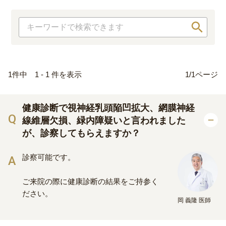
1件中 1 - 1 件を表示
1/1ページ
大阪 梅田本院
福岡 天神
大阪市北区梅田
福岡市中央区天神
健康診断で視神経乳頭陥凹拡大、網膜神経
詳細
Web予約
詳細
Web予約
診療内容
線維層欠損、緑内障疑いと言われました
が、診察してもらえますか？
先進会眼科 福岡飯塚
[提携]
札幌かとう眼
クリニック案内
診察可能です。
科
福岡県飯塚市川津
北海道札幌市東区
ご来院の際に健康診断の結果をご持参く
手術・料金
アフターケア
ださい。
[ICL提携]
鹿児島園
[提携]
木村眼科 天王
岡 義隆
医師
田眼科
寺院
ドクター紹介
よくあるご質問
鹿児島市中央町
大阪市天王寺区