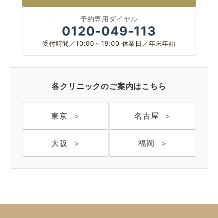
大阪 梅田(本院)
東京 新宿
予約専用ダイヤル
0120-049-113
受付時間／10:00～19:00 休業日／年末年始
各クリニックのご案内はこちら
名古屋 栄
東京 新宿
名古屋 栄
大名古屋
東京
名古屋
大阪
福岡
神戸 三宮
福岡 天神
大阪 梅田（本院）
福岡 天神