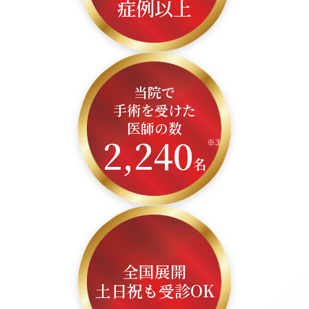
症例以上
当院で
手術を受けた
医師の数
2,240
※3
名
全国展開
土日祝も受診OK