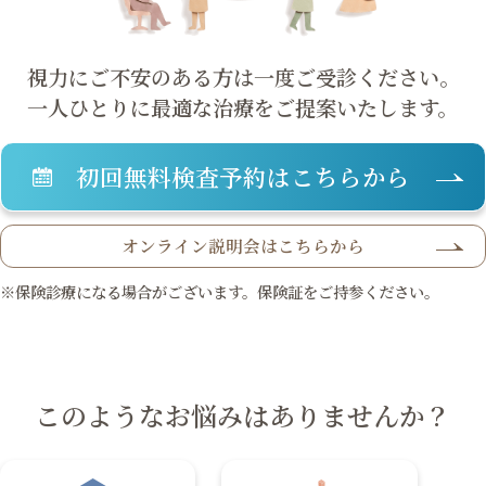
視力にご不安のある方は一度ご受診ください。
一人ひとりに最適な治療をご提案いたします。
大阪 梅田本院
福岡 天神
初回無料検査予約はこちらから
大阪市北区梅田
福岡市中央区天神
詳細
Web予約
詳細
Web予約
オンライン説明会はこちらから
診療内容
※保険診療になる場合がございます。保険証をご持参ください。
先進会眼科 福岡飯塚
[提携]
札幌かとう眼
クリニック案内
科
福岡県飯塚市川津
北海道札幌市東区
手術・料金
アフターケア
このようなお悩みはありませんか？
[ICL提携]
鹿児島園
[提携]
木村眼科 天王
田眼科
寺院
ドクター紹介
よくあるご質問
鹿児島市中央町
大阪市天王寺区