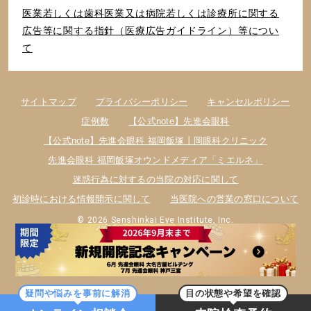
医業若しくは⻭科医業⼜は病院若しくは診療所に関する
広告等に関する指針（医療広告ガイドライン）等につい
て
サイトマップ
プライバシーポリシー
キャンセルポリシー
症例数
【公式note】先進会眼科
【公式note】先進会眼科 福岡飯塚丨岡眼科クリニック
先進会眼科 福岡飯塚オウンドメディア「ミエルネ」
迷惑行為に対するの当院の対応に関して
初診時における情報開示に関して
当医院への営業の窓口について
© 2026 Senshinkai Eye Institute, Inc.
疑問や悩みを事前に解消
目の状態や希望を確認