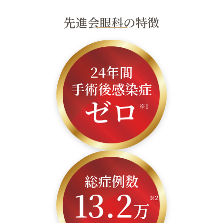
先進会眼科の特徴
CLOSE
福岡 飯塚
24年間
手術後感染症
ゼロ
※1
CLOSE
総症例数
13.2
※2
万