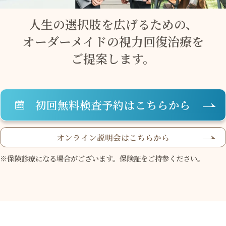
人生の選択肢を広げるための、
大阪 梅田(本院)
東京 新宿
オーダーメイドの視力回復治療を
ご提案します。
初回無料検査予約はこちらから
名古屋 栄
東京 新宿
名古屋 栄
大名古屋
オンライン説明会はこちらから
※保険診療になる場合がございます。保険証をご持参ください。
神戸 三宮
福岡 天神
大阪 梅田（本院）
福岡 天神