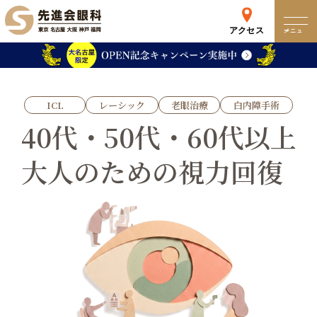
アクセス
メニュー
クリニック
ICL
レーシック
老眼治療
白内障手術
来院検査WEB予約
40代・50代・60代以上
大人のための視力回復
予約専用ダイヤル
0120-049-113
受付時間 10:00-19:00
東京 新宿
名古屋
新宿区西新宿
名古屋市中区錦
詳細
Web予約
詳細
Web予約