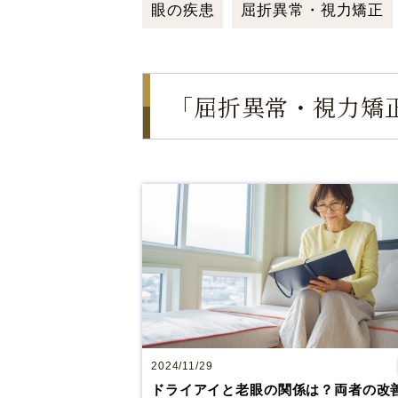
東京都新宿区
西新宿 6-5-1
眼の疾患
屈折異常・視力矯正
黄斑変性治療
新宿アイランドタワー35F
休診日
毎週火・水曜日、年末年始
「屈折異常・視力矯
詳細
Web予約
先進会眼科 
〒820-0067 福岡県飯塚
[ICL提携]
鹿児
2024/11/29
〒890-0053 鹿児島市
ドライアイと老眼の関係は？両者の改