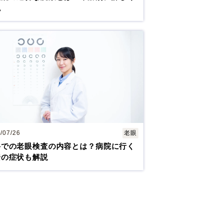
説
神戸 三宮
福岡 天神
福岡 天神
/07/26
老眼
科での老眼検査の内容とは？病院に行く
安の症状も解説