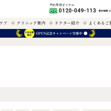
予約専用ダイヤル
0120-049-113
受付時間 10
ケア
クリニック案内
ドクター紹介
よくあるご
クリニック
IPCL
大阪 梅田（本院）
その他職員
円錐角膜治療
名古屋 栄
40代以上の視力回
福岡 飯塚
復
名古屋
大阪 梅田本院
大阪 天王寺
緑内障手術
網膜硝子体手術
（極小切
開）
（極低侵襲）
【提携医療機関】
〒460-0003
〒530-0001