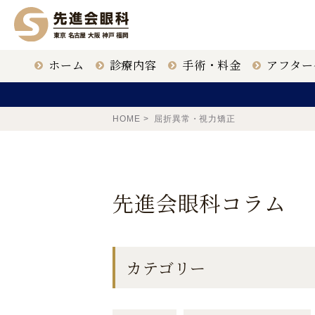
ホーム
診療内容
手術・料金
アフター
ICL治療
クリニック一覧
眼科医
HOME
屈折異常・視力矯正
白内障手術
大名古屋
先進会眼科コラム
老眼治療
福岡 天神
カテゴリー
東京 新宿
鹿児島 鹿児島駅前
ドライアイ治療
【ICL提携医療機関】
〒163-1335