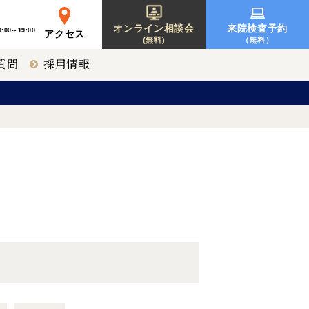
オンライン相談会
来院検査予約
:00～19:00
アクセス
(無料)
（無料）
質問
採用情報
レーシック
東京 新宿
募集要項一覧
オルソケラトロジー
神戸 三宮
北海道 札幌
【提携医療機関】
福岡 天神
〒810-0001