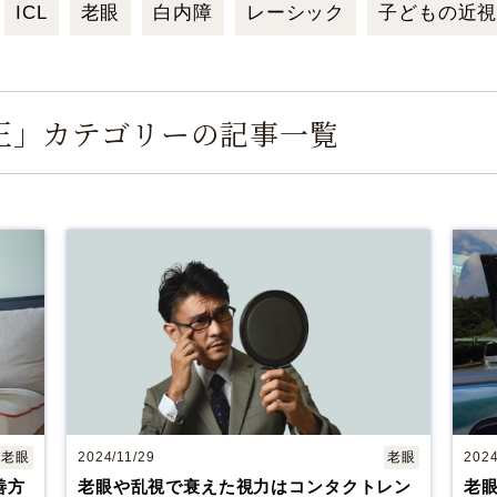
愛知県名古屋市
中区錦3-16-27
大阪府大阪市
北区梅田1-13-1
白目シミ取りレーザ
ICL
老眼
白内障
レーシック
子どもの近
一般眼科保険診療
ー
栄パークサイドプレイス4階
大阪梅田ツインタワーズ・サウス 
休診日
休診日
毎週火・水曜日、年末年始
毎週火・水曜日、年末年始
正」カテゴリーの記事一覧
詳細
Web予約
詳細
Web予約
福岡飯塚
[提携]
市川津371-1
〒065-003
島園田眼科
[提携]
木
老眼
2024/11/29
老眼
2024
中央町29-4
〒543-0055 大阪市天王寺
善方
老眼や乱視で衰えた視力はコンタクトレン
老