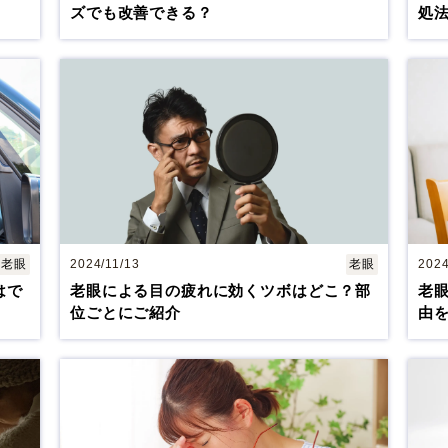
ズでも改善できる？
処
老眼
2024/11/13
老眼
2024
はで
老眼による目の疲れに効くツボはどこ？部
老
位ごとにご紹介
由