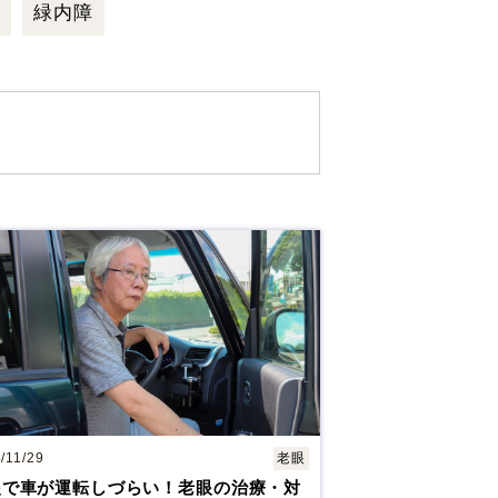
福岡県福岡市
中央区天神2-8-38
視
緑内障
アフターケア
13F
協和ビル10F
休診日
毎週火・水曜日、年末年始
詳細
Web予約
札幌かとう眼科
1 北海道札幌市東区北31条東
村眼科 天王寺院
/11/29
老眼
区悲田院町10-48 天王寺MIO プラザ館 6F
眼で車が運転しづらい！老眼の治療・対