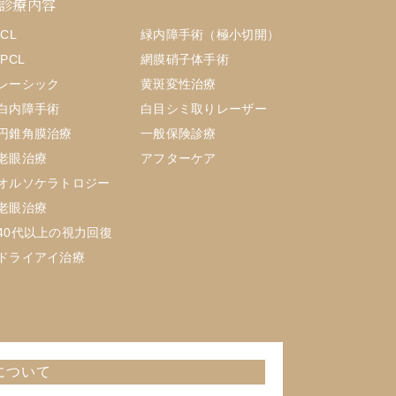
診療内容
ICL
緑内障手術（極小切開）
IPCL
網膜硝子体手術
レーシック
黄斑変性治療
白内障手術
白目シミ取りレーザー
円錐角膜治療
一般保険診療
老眼治療
アフターケア
オルソケラトロジー
老眼治療
40代以上の視力回復
ドライアイ治療
について