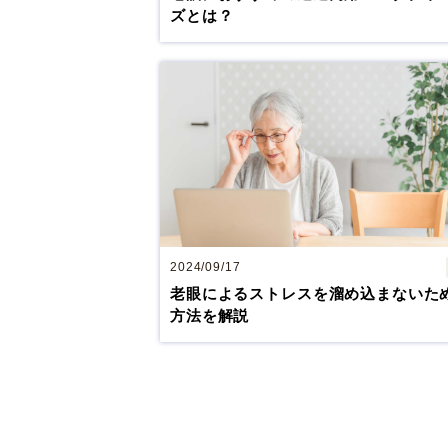
ズとは？
大阪 梅田(本院)
東京 新宿
東京 新宿
2024/09/17
老眼によるストレスを溜め込まないた
方法を解説