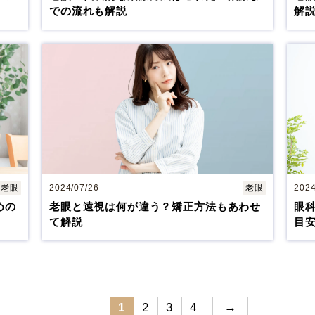
での流れも解説
解
名古屋 栄
大名古屋
名古屋 栄
大阪 梅田（本院）
老眼
2024/07/26
老眼
2024
めの
老眼と遠視は何が違う？矯正方法もあわせ
眼
て解説
目
福岡 飯塚
CLOSE
1
2
3
4
→