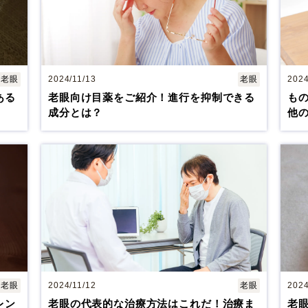
老眼
2024/11/13
老眼
2024
ある
老眼向け目薬をご紹介！進行を抑制できる
も
成分とは？
他
老眼
2024/11/12
老眼
2024
レン
老眼の代表的な治療方法はこれだ！治療ま
老