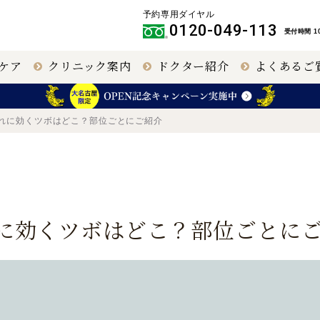
予約専用ダイヤル
0120-049-113
受付時間 10
ケア
クリニック案内
ドクター紹介
よくあるご
クリニック
IPCL
大阪 梅田（本院）
その他職員
れに効くツボはどこ？部位ごとにご紹介
円錐角膜治療
名古屋 栄
に効くツボはどこ？部位ごとに
40代以上の視力回
福岡 飯塚
復
名古屋
大阪 梅田本院
大阪 天王寺
緑内障手術
網膜硝子体手術
（極小切
開）
（極低侵襲）
【提携医療機関】
〒460-0003
〒530-0001