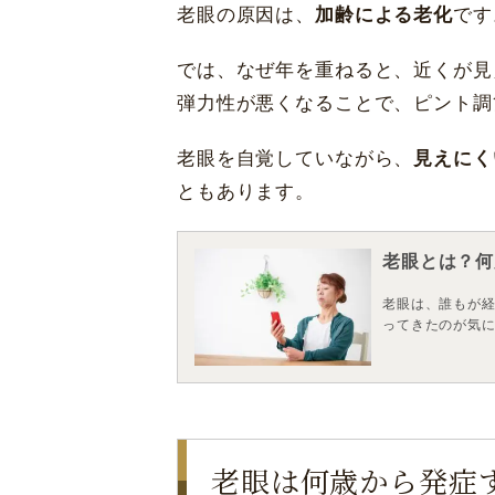
老眼の原因は、
加齢による老化
です
では、なぜ年を重ねると、近くが見
弾力性が悪くなることで、ピント調
老眼を自覚していながら、
見えにく
ともあります。
老眼とは？何
老眼は、誰もが経
ってきたのが気
大阪 梅田(本院)
東京 新宿
老眼は何歳から発症