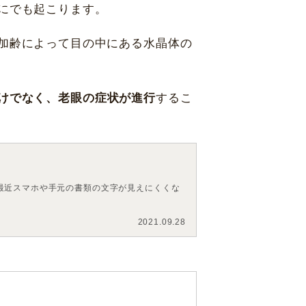
にでも起こります。
加齢によって目の中にある水晶体の
けでなく、老眼の症状が進行
するこ
最近スマホや手元の書類の文字が見えにくくな
2021.09.28
神戸 三宮
福岡 天神