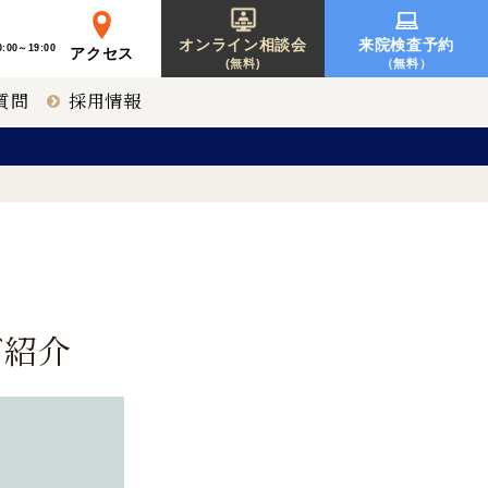
オンライン相談会
来院検査予約
:00～19:00
アクセス
(無料)
（無料）
質問
採用情報
レーシック
東京 新宿
募集要項一覧
オルソケラトロジー
神戸 三宮
ご紹介
北海道 札幌
【提携医療機関】
福岡 天神
〒810-0001