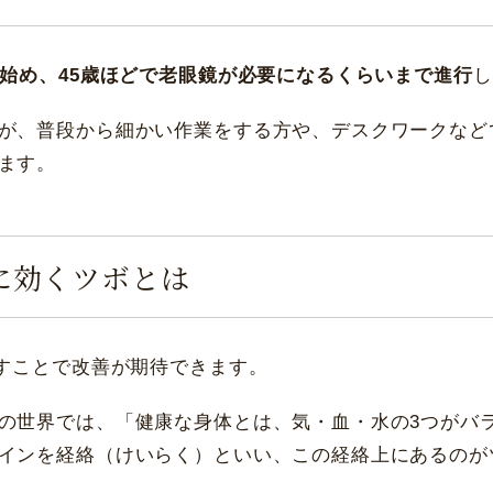
名古屋 栄
大阪 梅田（本院）
し始め、45歳ほどで老眼鏡が必要になるくらいまで進行
し
が、普段から細かい作業をする方や、デスクワークなど
福岡 飯塚
ます。
CLOSE
に効くツボとは
CLOSE
押すことで改善が期待できます。
の世界では、「健康な身体とは、気・血・水の3つがバ
インを経絡（けいらく）といい、この経絡上にあるのが