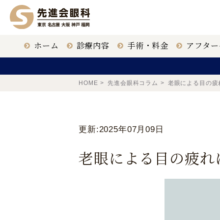
ホーム
診療内容
手術・料金
アフター
ICL治療
クリニック一覧
眼科医
HOME
先進会眼科コラム
老眼による目の疲
白内障手術
大名古屋
更新:2025年07月09日
老眼による目の疲れ
老眼治療
福岡 天神
東京 新宿
鹿児島 鹿児島駅前
ドライアイ治療
【ICL提携医療機関】
〒163-1335