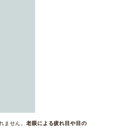
福岡県福岡市
中央区天神2-8-38
アフターケア
13F
協和ビル10F
休診日
毎週火・水曜日、年末年始
詳細
Web予約
札幌かとう眼科
1 北海道札幌市東区北31条東
村眼科 天王寺院
れません。
老眼による疲れ目や目の
区悲田院町10-48 天王寺MIO プラザ館 6F