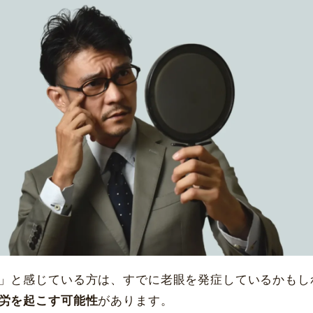
愛知県名古屋市
中区錦3-16-27
大阪府大阪市
北区梅田1-13-1
白目シミ取りレーザ
一般眼科保険診療
ー
栄パークサイドプレイス4階
大阪梅田ツインタワーズ・サウス 
休診日
休診日
毎週火・水曜日、年末年始
毎週火・水曜日、年末年始
詳細
Web予約
詳細
Web予約
福岡飯塚
[提携]
市川津371-1
〒065-003
島園田眼科
[提携]
木
」と感じている方は、すでに老眼を発症しているかもし
中央町29-4
〒543-0055 大阪市天王寺
労を起こす可能性
があります。