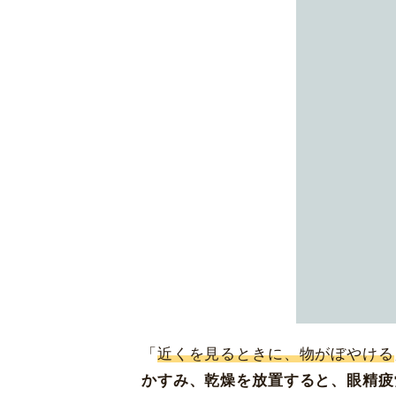
東京都新宿区
西新宿 6-5-1
黄斑変性治療
新宿アイランドタワー35F
休診日
毎週火・水曜日、年末年始
詳細
Web予約
先進会眼科 
〒820-0067 福岡県飯塚
[ICL提携]
鹿児
「
近くを見るときに、物がぼやける
〒890-0053 鹿児島市
かすみ、乾燥を放置すると、眼精疲