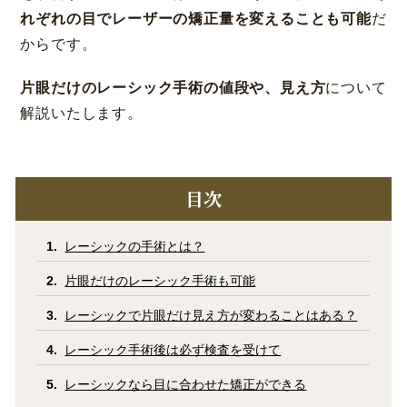
れぞれの目でレーザーの矯正量を変えることも可能
だ
からです。
片眼だけのレーシック手術の値段や、見え方
について
解説いたします。
大阪 梅田本院
福岡 天神
大阪市北区梅田
福岡市中央区天神
目次
詳細
Web予約
詳細
Web予約
診療内容
レーシックの手術とは？
先進会眼科 福岡飯塚
[提携]
札幌かとう眼
クリニック案内
片眼だけのレーシック手術も可能
科
福岡県飯塚市川津
レーシックで片眼だけ見え方が変わることはある？
北海道札幌市東区
手術・料金
アフターケア
レーシック手術後は必ず検査を受けて
[ICL提携]
鹿児島園
[提携]
木村眼科 天王
田眼科
寺院
レーシックなら目に合わせた矯正ができる
ドクター紹介
よくあるご質問
鹿児島市中央町
大阪市天王寺区