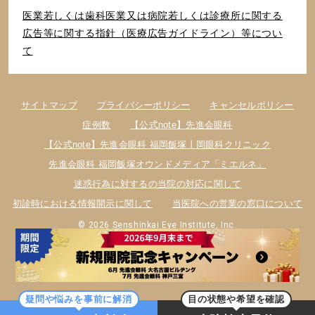
医業若しくは⻭科医業⼜は病院若しくは診療所に関する
広告等に関する指針（医療広告ガイドライン）等につい
て
サイトマップ
プライバシーポリシー
キャンセルポリシー
症例数
【公式note】先進会眼科
【公式note】先進会眼科 福岡飯塚丨岡眼科クリニック
先進会眼科 福岡飯塚オウンドメディア「ミエルネ」
迷惑行為に対するの当院の対応に関して
初診時における情報開示に関して
当医院への営業の窓口について
© 2026 Senshinkai Eye Institute, Inc.
疑問や悩みを事前に解消
目の状態や希望を確認