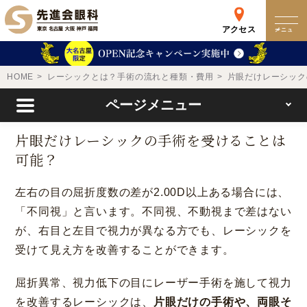
アクセス
メニュー
クリニック
HOME
レーシックとは？手術の流れと種類・費用
片眼だけレーシック
ページメニュー
来院検査WEB予約
片眼だけレーシックの手術を受けることは
可能？
予約専用ダイヤル
0120-049-113
左右の目の屈折度数の差が2.00D以上ある場合には、
受付時間 10:00-19:00
「不同視」と言います。不同視、不動視まで差はない
東京 新宿
名古屋
が、右目と左目で視力が異なる方でも、レーシックを
新宿区西新宿
名古屋市中区錦
受けて見え方を改善することができます。
詳細
Web予約
詳細
Web予約
屈折異常、視力低下の目にレーザー手術を施して視力
を改善するレーシックは、
片眼だけの手術や、両眼そ