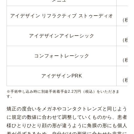
3
アイデザイン
リフラクティブ ストゥーディオ
（税込
3
アイデザインアイレーシック
（税込
1
コンフォートレーシック
（税込
4
アイデザインPRK
（税込
※手術申し込み時に別途手術着手金2.2万円（税込）をいただきま
す。
矯正の度合いをメガネやコンタクトレンズと同じよう
に規定の数値に合わせて調整していくものから、患者
様ひとりひとり顔の形が違うように角膜の形にも個人
差が必ずあるため、自分だけの形状に合わせた非常に