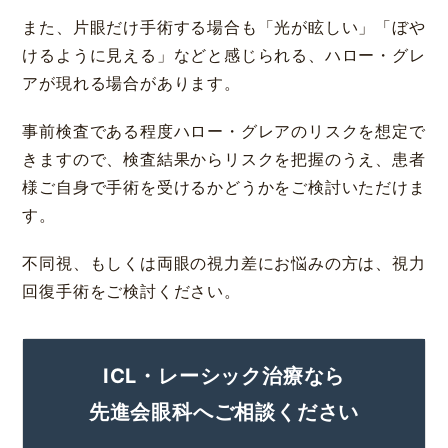
また、片眼だけ手術する場合も「光が眩しい」「ぼや
けるように見える」などと感じられる、ハロー・グレ
大阪 梅田(本院)
東京 新宿
アが現れる場合があります。
事前検査である程度ハロー・グレアのリスクを想定で
きますので、検査結果からリスクを把握のうえ、患者
様ご自身で手術を受けるかどうかをご検討いただけま
す。
名古屋 栄
東京 新宿
名古屋 栄
大名古屋
不同視、もしくは両眼の視力差にお悩みの方は、視力
回復手術をご検討ください。
ICL・レーシック治療なら
神戸 三宮
福岡 天神
大阪 梅田（本院）
福岡 天神
先進会眼科へご相談ください