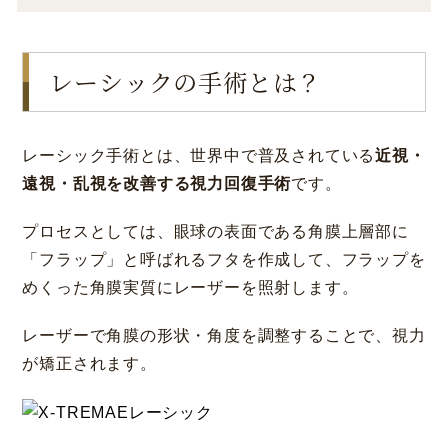
コラム
お知らせ
レーシックの手術とは？
学会発表 / 論文 /
ホーム
報道・メディア出演
レーシック手術とは、世界中で普及されている
近視・
採用情報
遠視・乱視を改善する視力回復手術
です。
プロセスとしては、眼球の表面である角膜上層部に
サイトマップ
プライバシーポリシー
手術キャンセルポリシー
「フラップ」と呼ばれるフタを作成して、フラップを
迷惑行為に対するの当院の対応に関して
めくった角膜実質にレーザーを照射します。
初診時における情報開示に関して
当医院への営業の窓口について
レーザーで角膜の形状・角度を調整することで、視力
が矯正されます。