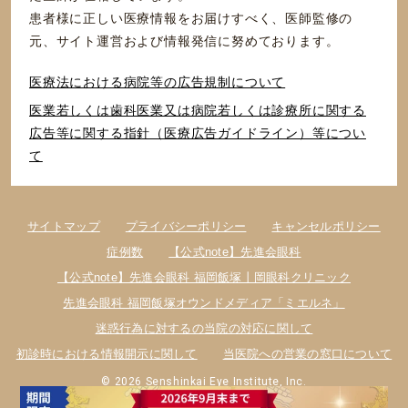
患者様に正しい医療情報をお届けすべく、医師監修の
元、サイト運営および情報発信に努めております。
医療法における病院等の広告規制について
医業若しくは⻭科医業⼜は病院若しくは診療所に関する
広告等に関する指針（医療広告ガイドライン）等につい
て
サイトマップ
プライバシーポリシー
キャンセルポリシー
症例数
【公式note】先進会眼科
【公式note】先進会眼科 福岡飯塚丨岡眼科クリニック
先進会眼科 福岡飯塚オウンドメディア「ミエルネ」
迷惑行為に対するの当院の対応に関して
初診時における情報開示に関して
当医院への営業の窓口について
© 2026 Senshinkai Eye Institute, Inc.