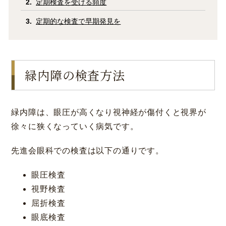
定期検査を受ける頻度
コラム
お知らせ
定期的な検査で早期発見を
学会発表 / 論文 /
ホーム
報道・メディア出演
緑内障の検査方法
採用情報
緑内障は、眼圧が高くなり視神経が傷付くと視界が
サイトマップ
プライバシーポリシー
手術キャンセルポリシー
徐々に狭くなっていく病気です。
迷惑行為に対するの当院の対応に関して
初診時における情報開示に関して
当医院への営業の窓口について
先進会眼科での検査は以下の通りです。
眼圧検査
視野検査
屈折検査
眼底検査