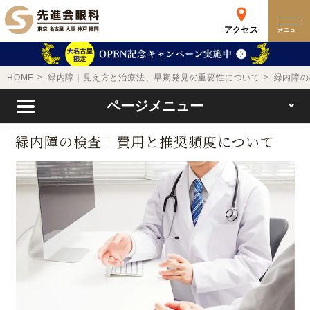
アクセス
メニュー
クリニック
HOME
緑内障｜見え方と治療法、早期発見の重要性について
緑内障の
ページメニュー
来院検査WEB予約
緑内障の検査｜費用と推奨頻度について
予約専用ダイヤル
0120-049-113
受付時間 10:00-19:00
東京 新宿
名古屋
新宿区西新宿
名古屋市中区錦
詳細
Web予約
詳細
Web予約