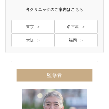
各クリニックのご案内はこちら
名古屋 栄
東京 新宿
名古屋 栄
大名古屋
東京
名古屋
大阪
福岡
神戸 三宮
福岡 天神
大阪 梅田（本院）
福岡 天神
監修者
CLOSE
福岡 飯塚