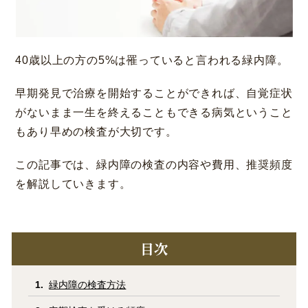
40歳以上の方の5%は罹っていると言われる緑内障。
早期発見で治療を開始することができれば、自覚症状
大阪 梅田本院
福岡 天神
がないまま一生を終えることもできる病気ということ
大阪市北区梅田
福岡市中央区天神
もあり早めの検査が大切です。
詳細
Web予約
詳細
Web予約
診療内容
この記事では、緑内障の検査の内容や費用、推奨頻度
を解説していきます。
先進会眼科 福岡飯塚
[提携]
札幌かとう眼
クリニック案内
科
福岡県飯塚市川津
北海道札幌市東区
目次
手術・料金
アフターケア
[ICL提携]
鹿児島園
[提携]
木村眼科 天王
田眼科
寺院
緑内障の検査方法
ドクター紹介
よくあるご質問
鹿児島市中央町
大阪市天王寺区