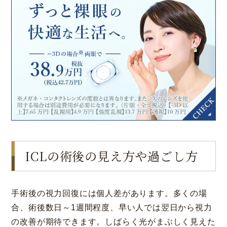
大阪 梅田(本院)
東京 新宿
ICLの術後の見え方や過ごし方
手術後の視力回復には個人差があります。多くの場
合、術後数日～1週間程度、早い人では翌日から視力
の改善が期待できます。しばらく光がまぶしく見えた
名古屋 栄
東京 新宿
名古屋 栄
大名古屋