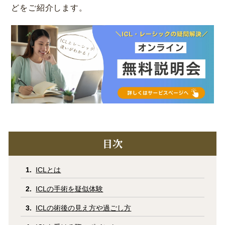
どをご紹介します。
コラム
お知らせ
学会発表 / 論文 /
ホーム
報道・メディア出演
採用情報
サイトマップ
プライバシーポリシー
手術キャンセルポリシー
迷惑行為に対するの当院の対応に関して
目次
初診時における情報開示に関して
当医院への営業の窓口について
ICLとは
ICLの手術を疑似体験
ICLの術後の見え方や過ごし方