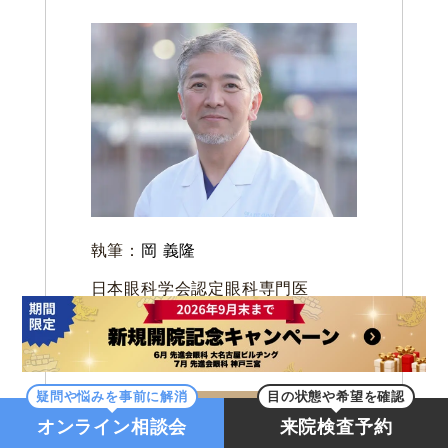
執筆：
岡 義隆
日本眼科学会認定眼科専門医
日本白内障屈折矯正手術学会 理事
先進会眼科 理事長
疑問や悩みを事前に解消
目の状態や希望を確認
略歴
オンライン相談会
来院検査予約