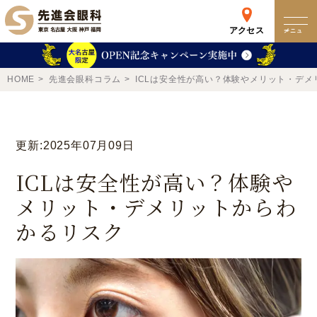
アクセス
メニュー
クリニック
HOME
先進会眼科コラム
ICLは安全性が高い？体験やメリット・デ
来院検査WEB予約
更新:2025年07月09日
予約専用ダイヤル
ICLは安全性が高い？体験や
0120-049-113
メリット・デメリットからわ
受付時間 10:00-19:00
かるリスク
東京 新宿
名古屋
新宿区西新宿
名古屋市中区錦
詳細
Web予約
詳細
Web予約