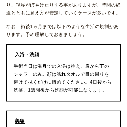
り、視界がぼやけたりする事がありますが、時間の経
過とともに見え方が安定していくケースが多いです。
なお、術後1ヵ月までは以下のような生活の規制があ
ります。予め理解しておきましょう。
神戸 三宮
福岡 天神
大阪 梅田（本院）
福岡 天神
入浴・洗顔
手術当日は湯舟での入浴は控え、肩から下の
シャワーのみ。顔は濡れタオルで目の周りを
CLOSE
避けて拭くだけに留めてください。4日後から
洗髪、1週間後から洗顔が可能になります。
福岡 飯塚
美容
CLOSE