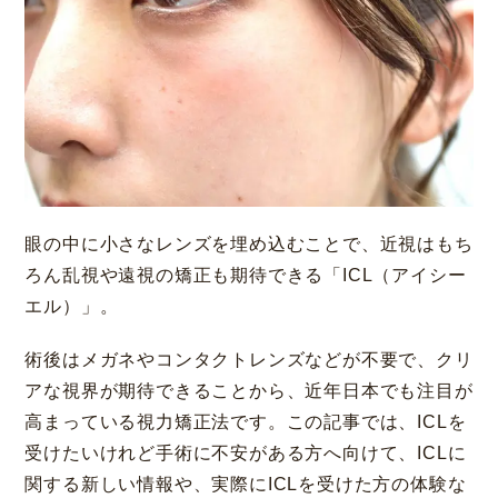
大阪 梅田本院
福岡 天神
大阪市北区梅田
福岡市中央区天神
眼の中に小さなレンズを埋め込むことで、近視はもち
詳細
Web予約
詳細
Web予約
診療内容
ろん乱視や遠視の矯正も期待できる「ICL（アイシー
エル）」。
先進会眼科 福岡飯塚
[提携]
札幌かとう眼
クリニック案内
科
術後はメガネやコンタクトレンズなどが不要で、クリ
福岡県飯塚市川津
北海道札幌市東区
アな視界が期待できることから、近年日本でも注目が
手術・料金
アフターケア
高まっている視力矯正法です。この記事では、ICLを
[ICL提携]
鹿児島園
[提携]
木村眼科 天王
受けたいけれど手術に不安がある方へ向けて、ICLに
田眼科
寺院
ドクター紹介
よくあるご質問
関する新しい情報や、実際にICLを受けた方の体験な
鹿児島市中央町
大阪市天王寺区