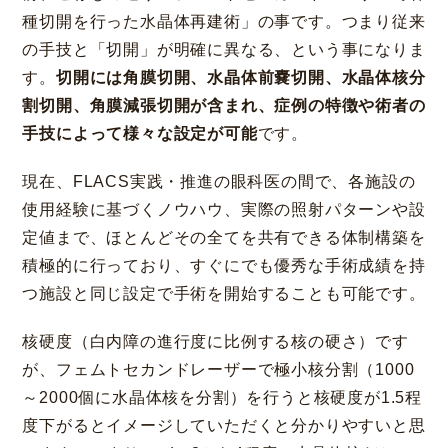
種切開を行った水晶体再建術」の事です。つまり従来
の手技と「切開」が明確に異なる、という事になりま
す。
切開には角膜切開、水晶体前嚢切開、水晶体核分
割切開、角膜減張切開が含まれ、症例の特徴や術者の
手技によって様々な設定が可能
です。
現在、FLACS実践・推進の眼科医の間で、各施設の
使用経験に基づくノウハウ、実際の照射パターンや設
定値まで、ほとんどその全てを共有できる体制構築を
積極的に行っており、すぐにでも優秀な手術成績を持
つ施設と同じ設定で手術を開始することも可能です。
核硬度（白内障の進行度に比例する核の硬さ）です
が、フェムトセカンドレーザーで極小核分割（1000
～2000個に水晶体核を分割）を行うと核硬度が1.5程
度下がるとイメージしていただくと分かりやすいと思