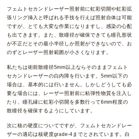
フェムトセカンドレーザー照射前に虹彩切開や虹彩拡
張リング挿入と呼ばれる手技を行えば照射自体は可能
ですが、とても大変な作業になりますし、感染の心配
も出てきます。また、散瞳径が確保できても瞳孔形状
が不正だとその最小半径しか照射ができないので、お
のずとレーザー照射範囲が小さくなります。
私たちは術前散瞳径5mm以上ならそのままフェムト
セカンドレーザーの白内障を行います。5mm以下の
場合は、基本的には行いません。しかしどうしても必
大阪 梅田(本院)
東京 新宿
要な場合には、レーザー照射前に粘弾性物質を注入し
たり、瞳孔縁に虹彩小切開を多数行って6mm程度の
散瞳径を確保するようにしています。
次に核の硬度についてですが、フェムトセカンドレー
ザーの適応は核硬度grade-4までとされています。白
名古屋 栄
東京 新宿
名古屋 栄
大名古屋