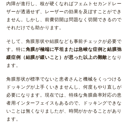
内障が進行し、核が硬くなればフェムトセカンドレー
ザーが透過せず、レーザーの効果を及ぼすことができ
ません。しかし、前嚢切開は問題なく切開できるので
それだけでも助かります。
そして、角膜形状や結膜なども事前チェックが必要で
神戸 三宮
福岡 天神
大阪 梅田（本院）
福岡 天神
す。特に
角膜が極端に平坦または急峻な症例と結膜弛
緩症例（結膜が緩いこと）が思った以上の難敵
となり
ます。
CLOSE
角膜形状が標準でないと患者さんと機械をくっつける
ドッキングが上手くいきませんし、何度もやり直しが
福岡 飯塚
必要になります。現在では、特殊な角膜曲率対応の患
者用インターフェイスもあるので、ドッキングできな
いことは無くなりましたが、時間がかかることがあり
ます。
CLOSE