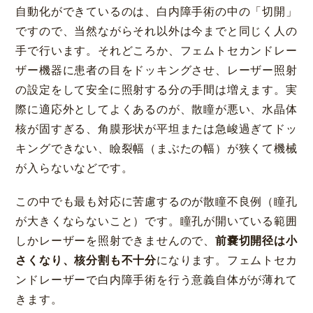
自動化ができているのは、白内障手術の中の「切開」
ですので、当然ながらそれ以外は今までと同じく人の
手で行います。それどころか、フェムトセカンドレー
ザー機器に患者の目をドッキングさせ、レーザー照射
の設定をして安全に照射する分の手間は増えます。実
際に適応外としてよくあるのが、散瞳が悪い、水晶体
核が固すぎる、角膜形状が平坦または急峻過ぎてドッ
キングできない、瞼裂幅（まぶたの幅）が狭くて機械
が入らないなどです。
この中でも最も対応に苦慮するのが散瞳不良例（瞳孔
が大きくならないこと）です。瞳孔が開いている範囲
しかレーザーを照射できませんので、
前嚢切開径は小
さくなり、核分割も不十分
になります。フェムトセカ
ンドレーザーで白内障手術を行う意義自体がが薄れて
きます。