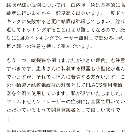
結膜が緩い症例については、白内障手術は基本的に高
齢者に行いますから、頻度高く出会います。一度ドッ
キングに失敗すると更に結膜は弛緩してしまい、繰り
返してドッキングすることはより難しくなるので、絶
対に1回のドッキングでレーザー照射まで進める心意
気と細心の注意を持って望んでいます。
もう一つ、瞼裂狭小例（まぶたが小さい症例）も注意
すべきです。患者さんに装着する機器も小型化が進ん
でいますが、それでも挿入に苦労する方がいます。こ
の小瞼裂と結膜弛緩症の対策としてFLACS専用開瞼
器を全例で使用しています。私が設計いたしました。
フェムトセカンドレーザーの症例には全国で用いてい
ただいているようで開発発案者として嬉しい限りで
す。