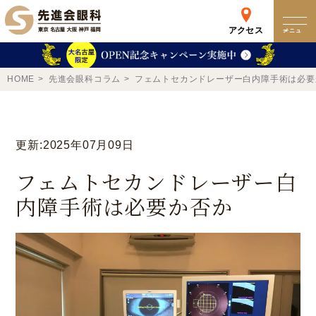
アクセス
メニュー
クリニック
HOME
先進会眼科コラム
フェムトセカンドレーザー白内障手術は必要
来院検査WEB予約
更新:2025年07月09日
予約専用ダイヤル
フェムトセカンドレーザー白
0120-049-113
内障手術は必要か否か
受付時間 10:00-19:00
東京 新宿
名古屋
新宿区西新宿
名古屋市中区錦
詳細
Web予約
詳細
Web予約