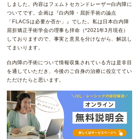
しました。内容はフェムトセカンドレーザー白内障に
コラム
お知らせ
ついてです。企画は『白内障・屈折手術の論点
「FLACSは必要か否か」』でした。私は日本白内障
学会発表 / 論文 /
ホーム
屈折矯正手術学会の理事も拝命（*2021年3月現在）
報道・メディア出演
しておりますので、事実と意見を分けながら、解説し
てまいります。
採用情報
白内障の手術について情報収集されている方は是非目
を通していただき、今後のご自身の治療に役立ててい
サイトマップ
プライバシーポリシー
手術キャンセルポリシー
ただけたらと思います。
迷惑行為に対するの当院の対応に関して
初診時における情報開示に関して
当医院への営業の窓口について