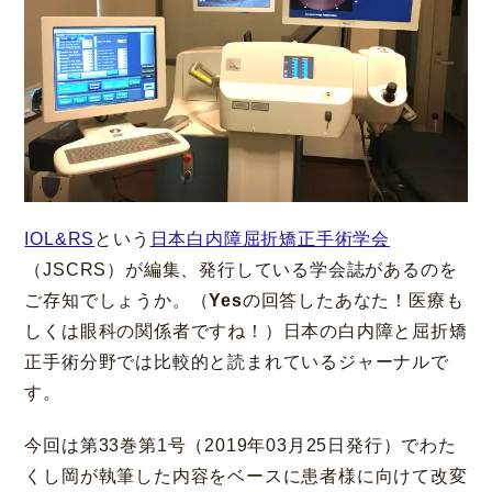
大阪 梅田本院
福岡 天神
大阪市北区梅田
福岡市中央区天神
IOL&RS
という
日本白内障屈折矯正手術学会
詳細
Web予約
詳細
Web予約
診療内容
（JSCRS）が編集、発行している学会誌があるのを
ご存知でしょうか。（
Yes
の回答したあなた！医療も
先進会眼科 福岡飯塚
[提携]
札幌かとう眼
クリニック案内
しくは眼科の関係者ですね！）日本の白内障と屈折矯
科
福岡県飯塚市川津
正手術分野では比較的と読まれているジャーナルで
北海道札幌市東区
す。
手術・料金
アフターケア
[ICL提携]
鹿児島園
[提携]
木村眼科 天王
今回は第33巻第1号（2019年03月25日発行）でわた
田眼科
寺院
ドクター紹介
よくあるご質問
くし岡が執筆した内容をベースに患者様に向けて改変
鹿児島市中央町
大阪市天王寺区