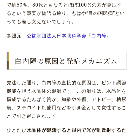
で約50％、80代ともなるとほぼ100％の方が発症す
るという事実が物語る通り、もはや“目の国民病”とい
っても差し支えないでしょう。
参照元：
公益財団法人日本眼科学会『白内障』
白内障の原因と発症メカニズム
先述した通り、白内障の直接的な原因は、ピント調節
機能を担う水晶体の混濁です。この濁りは、水晶体を
構成するたんぱく質が、加齢や外傷、アトピー、糖尿
病、ステロイド剤使用などを引き金として変性するこ
とで引き起こされます。
ひとたび
水晶体が混濁すると眼内で光が乱反射するた