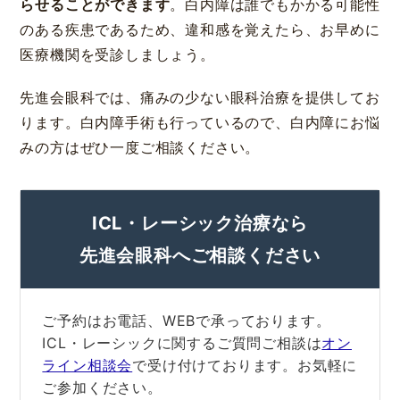
らせることができます
。白内障は誰でもかかる可能性
のある疾患であるため、違和感を覚えたら、お早めに
医療機関を受診しましょう。
先進会眼科では、痛みの少ない眼科治療を提供してお
ります。白内障手術も行っているので、白内障にお悩
みの方はぜひ一度ご相談ください。
ICL・レーシック治療なら
大阪 梅田(本院)
東京 新宿
先進会眼科へご相談ください
ご予約はお電話、WEBで承っております。
ICL・レーシックに関するご質問ご相談は
オン
ライン相談会
で受け付けております。お気軽に
名古屋 栄
東京 新宿
名古屋 栄
大名古屋
ご参加ください。