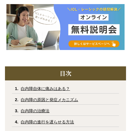
コラム
お知らせ
学会発表 / 論文 /
ホーム
報道・メディア出演
採用情報
サイトマップ
プライバシーポリシー
手術キャンセルポリシー
目次
迷惑行為に対するの当院の対応に関して
初診時における情報開示に関して
当医院への営業の窓口について
白内障自体に痛みはある？
白内障の原因と発症メカニズム
白内障の治療法
白内障の進行を遅らせる方法