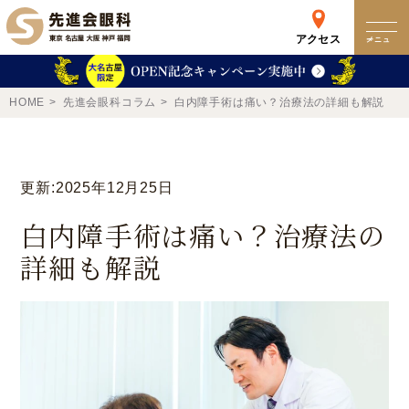
アクセス
メニュー
クリニック
HOME
先進会眼科コラム
白内障手術は痛い？治療法の詳細も解説
来院検査WEB予約
更新:2025年12月25日
予約専用ダイヤル
白内障手術は痛い？治療法の
0120-049-113
詳細も解説
受付時間 10:00-19:00
東京 新宿
名古屋
新宿区西新宿
名古屋市中区錦
詳細
Web予約
詳細
Web予約