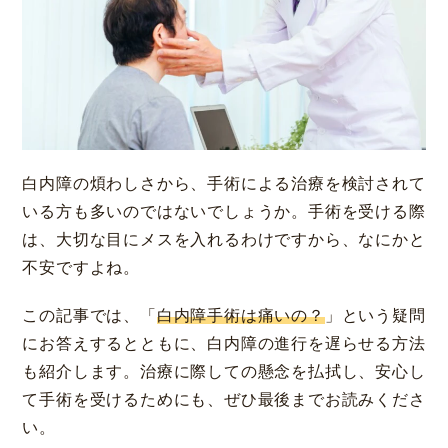
大阪 梅田本院
福岡 天神
白内障の煩わしさから、手術による治療を検討されて
大阪市北区梅田
福岡市中央区天神
いる方も多いのではないでしょうか。手術を受ける際
詳細
Web予約
詳細
Web予約
診療内容
は、大切な目にメスを入れるわけですから、なにかと
不安ですよね。
先進会眼科 福岡飯塚
[提携]
札幌かとう眼
クリニック案内
この記事では、「
白内障手術は痛いの？
」という疑問
科
福岡県飯塚市川津
にお答えするとともに、白内障の進行を遅らせる方法
北海道札幌市東区
手術・料金
アフターケア
も紹介します。治療に際しての懸念を払拭し、安心し
[ICL提携]
鹿児島園
[提携]
木村眼科 天王
て手術を受けるためにも、ぜひ最後までお読みくださ
田眼科
寺院
ドクター紹介
よくあるご質問
い。
鹿児島市中央町
大阪市天王寺区