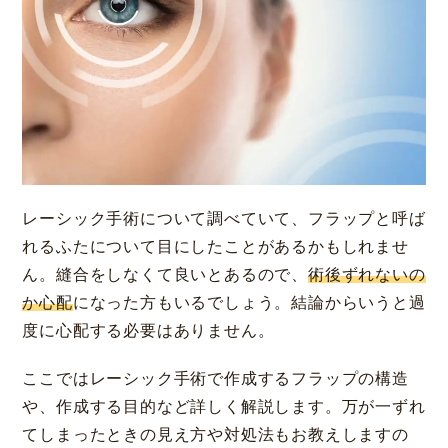
大阪 梅田本院
福岡 天神
大阪市北区梅田
福岡市中央区天神
レーシック手術について調べていて、フラップと呼ば
詳細
Web予約
詳細
Web予約
診療内容
れるふたについて目にしたことがあるかもしれませ
ん。縫合をしなくて良いとあるので、
術後ずれないの
先進会眼科 福岡飯塚
[提携]
札幌かとう眼
クリニック案内
か心配
になった方もいるでしょう。結論からいうと過
科
福岡県飯塚市川津
度に心配する必要はありません。
北海道札幌市東区
手術・料金
アフターケア
ここではレーシック手術で作成するフラップの構造
[ICL提携]
鹿児島園
[提携]
木村眼科 天王
や、作成する目的など詳しく解説します。万が一ずれ
田眼科
寺院
ドクター紹介
よくあるご質問
てしまったときの見え方や対処法もお教えしますの
鹿児島市中央町
大阪市天王寺区