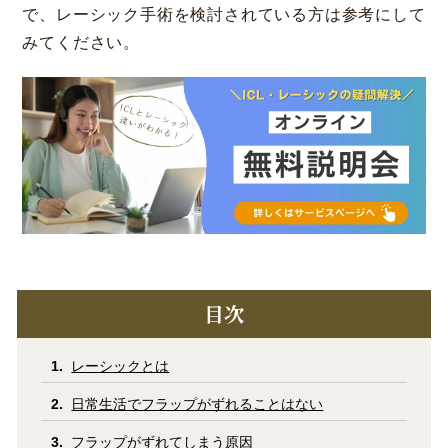
で、レーシック手術を検討されている方は参考にして
コラム
お知らせ
みてください。
学会発表 / 論文 /
ホーム
報道・メディア出演
採用情報
サイトマップ
プライバシーポリシー
手術キャンセルポリシー
迷惑行為に対するの当院の対応に関して
初診時における情報開示に関して
当医院への営業の窓口について
目次
レーシックとは
日常生活でフラップがずれることはない
フラップがずれてしまう原因