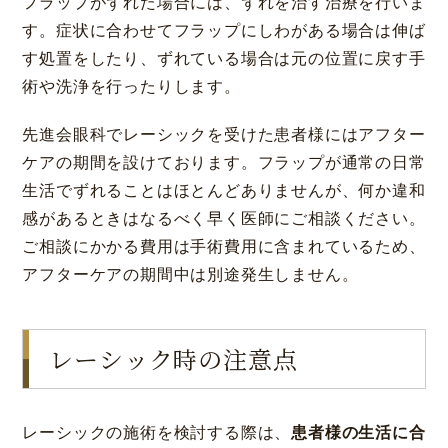
フラップがずれた場合には、ずれを治す治療を行いま
す。症状に合わせてフラップにしわがある場合は伸ば
す処置をしたり、ずれている場合は元の位置に戻す手
術や洗浄を行ったりします。
先進会眼科でレーシックを受けた患者様にはアフター
ケアの期間を設けております。フラップが通常の日常
生活でずれることはほとんどありませんが、何か違和
感があるときはなるべく早く医師にご相談ください。
ご相談にかかる費用は手術費用に含まれているため、
アフターケアの期間中は別途発生しません。
大阪 梅田(本院)
東京 新宿
レーシック時の注意点
レーシックの施術を検討する際は、
患者様の生活に合
名古屋 栄
東京 新宿
名古屋 栄
大名古屋