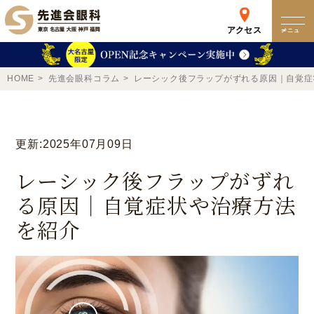
アクセス
メニュー
クリニック
HOME
先進会眼科コラム
レーシック後フラップがずれる原因｜自覚症
来院検査WEB予約
更新:2025年07月09日
予約専用ダイヤル
レーシック後フラップがずれ
0120-049-113
る原因｜自覚症状や治療方法
受付時間 10:00-19:00
を紹介
東京 新宿
名古屋
新宿区西新宿
名古屋市中区錦
詳細
Web予約
詳細
Web予約