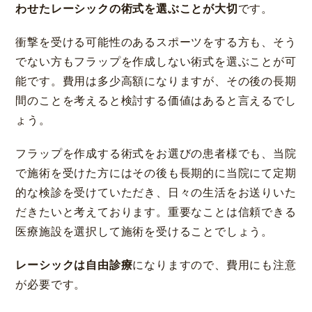
わせたレーシックの術式を選ぶことが大切
です。
衝撃を受ける可能性のあるスポーツをする方も、そう
でない方もフラップを作成しない術式を選ぶことが可
能です。費用は多少高額になりますが、その後の長期
間のことを考えると検討する価値はあると言えるでし
神戸 三宮
福岡 天神
大阪 梅田（本院）
福岡 天神
ょう。
フラップを作成する術式をお選びの患者様でも、当院
で施術を受けた方にはその後も長期的に当院にて定期
CLOSE
的な検診を受けていただき、日々の生活をお送りいた
だきたいと考えております。重要なことは信頼できる
福岡 飯塚
医療施設を選択して施術を受けることでしょう。
レーシックは自由診療
になりますので、費用にも注意
が必要です。
CLOSE