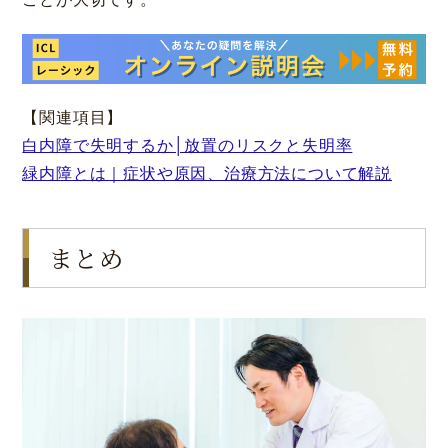
【関連項目】
白内障で失明するか│放置のリスクと失明率
神戸 三宮
福岡 天神
大阪 梅田（本院）
福岡 天神
緑内障とは｜症状や原因、治療方法について解説
まとめ
CLOSE
福岡 飯塚
CLOSE