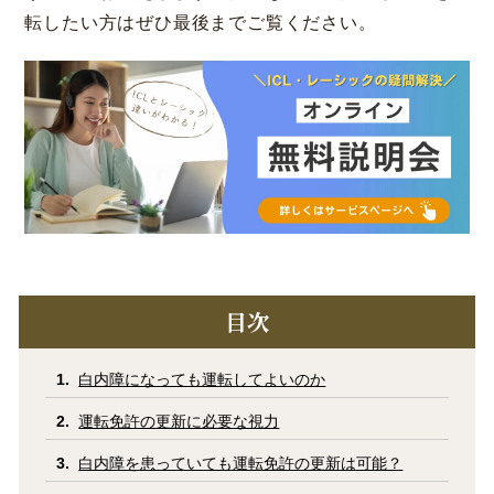
転したい方はぜひ最後までご覧ください。
コラム
お知らせ
学会発表 / 論文 /
ホーム
報道・メディア出演
採用情報
サイトマップ
プライバシーポリシー
手術キャンセルポリシー
迷惑行為に対するの当院の対応に関して
目次
初診時における情報開示に関して
当医院への営業の窓口について
白内障になっても運転してよいのか
運転免許の更新に必要な視力
白内障を患っていても運転免許の更新は可能？