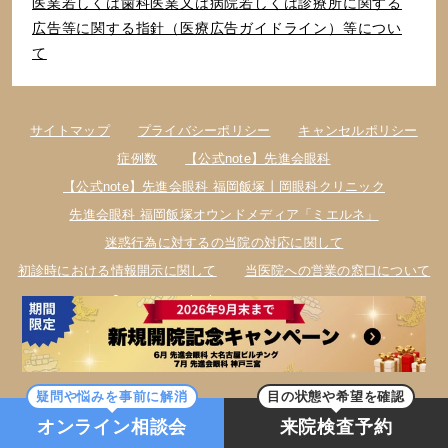
医業若しくは⻭科医業⼜は病院若しくは診療所に関する
広告等に関する指針（医療広告ガイドライン）等につい
て
サイトマップ
プライバシーポリシー
キャンセルポリシー
症例数
【公式note】先進会眼科
【公式note】先進会眼科 福岡飯塚丨岡眼科クリニック
先進会眼科 福岡飯塚オウンドメディア「ミエルネ」
迷惑行為に対するの当院の対応に関して
初診時における情報開示に関して
当医院への営業の窓口について
© 2026 Senshinkai Eye Institute, Inc.
疑問や悩みを事前に解消
目の状態や希望を確認
オンライン相談会
来院検査予約