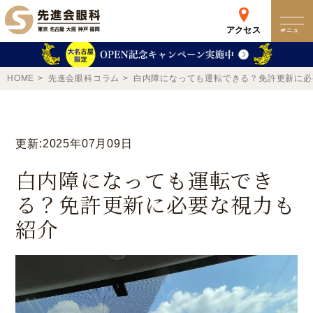
アクセス
メニュー
クリニック
HOME
先進会眼科コラム
白内障になっても運転できる？免許更新に必
来院検査WEB予約
更新:2025年07月09日
予約専用ダイヤル
白内障になっても運転でき
0120-049-113
る？免許更新に必要な視力も
受付時間 10:00-19:00
紹介
東京 新宿
名古屋
新宿区西新宿
名古屋市中区錦
詳細
Web予約
詳細
Web予約