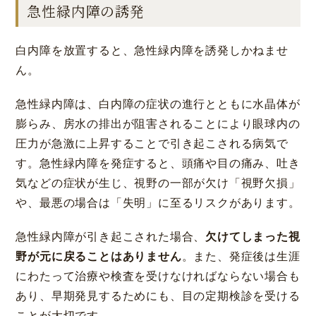
急性緑内障の誘発
白内障を放置すると、急性緑内障を誘発しかねませ
ん。
急性緑内障は、白内障の症状の進行とともに水晶体が
膨らみ、房水の排出が阻害されることにより眼球内の
圧力が急激に上昇することで引き起こされる病気で
す。急性緑内障を発症すると、頭痛や目の痛み、吐き
気などの症状が生じ、視野の一部が欠け「視野欠損」
大阪 梅田(本院)
東京 新宿
や、最悪の場合は「失明」に至るリスクがあります。
急性緑内障が引き起こされた場合、
欠けてしまった視
野が元に戻ることはありません
。また、発症後は生涯
にわたって治療や検査を受けなければならない場合も
あり、早期発見するためにも、目の定期検診を受ける
名古屋 栄
東京 新宿
名古屋 栄
大名古屋
ことが大切です。