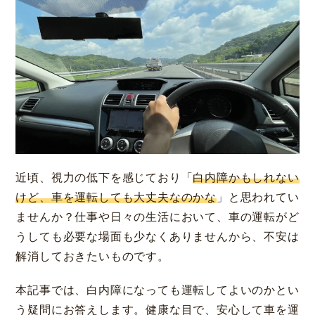
大阪 梅田本院
福岡 天神
大阪市北区梅田
福岡市中央区天神
詳細
Web予約
詳細
Web予約
診療内容
近頃、視力の低下を感じており「
白内障かもしれない
けど、車を運転しても大丈夫なのかな
」と思われてい
先進会眼科 福岡飯塚
[提携]
札幌かとう眼
クリニック案内
ませんか？仕事や日々の生活において、車の運転がど
科
福岡県飯塚市川津
うしても必要な場面も少なくありませんから、不安は
北海道札幌市東区
手術・料金
アフターケア
解消しておきたいものです。
[ICL提携]
鹿児島園
[提携]
木村眼科 天王
本記事では、白内障になっても運転してよいのかとい
田眼科
寺院
ドクター紹介
よくあるご質問
う疑問にお答えします。健康な目で、安心して車を運
鹿児島市中央町
大阪市天王寺区