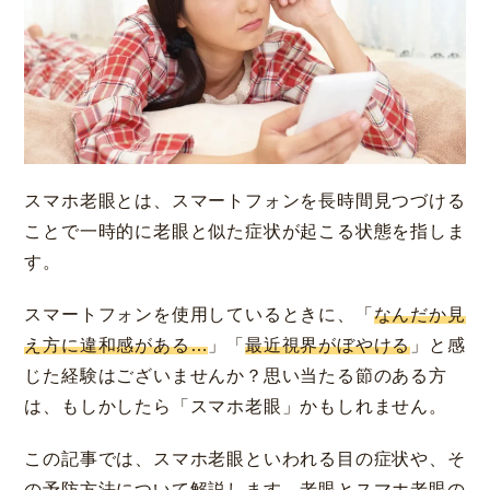
大阪 梅田本院
福岡 天神
スマホ老眼とは、スマートフォンを長時間見つづける
大阪市北区梅田
福岡市中央区天神
ことで一時的に老眼と似た症状が起こる状態を指しま
詳細
Web予約
詳細
Web予約
診療内容
す。
スマートフォンを使用しているときに、「
なんだか見
先進会眼科 福岡飯塚
[提携]
札幌かとう眼
クリニック案内
え方に違和感がある…
」「
最近視界がぼやける
」と感
科
福岡県飯塚市川津
じた経験はございませんか？思い当たる節のある方
北海道札幌市東区
手術・料金
アフターケア
は、もしかしたら「スマホ老眼」かもしれません。
[ICL提携]
鹿児島園
[提携]
木村眼科 天王
田眼科
寺院
この記事では、スマホ老眼といわれる目の症状や、そ
ドクター紹介
よくあるご質問
鹿児島市中央町
大阪市天王寺区
の予防方法について解説します。老眼とスマホ老眼の