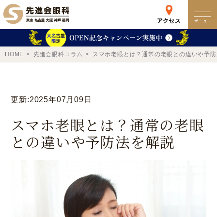
アクセス
メニュー
クリニック
HOME
先進会眼科コラム
スマホ老眼とは？通常の老眼との違いや予防
来院検査WEB予約
更新:2025年07月09日
予約専用ダイヤル
スマホ老眼とは？通常の老眼
0120-049-113
との違いや予防法を解説
受付時間 10:00-19:00
東京 新宿
名古屋
新宿区西新宿
名古屋市中区錦
詳細
Web予約
詳細
Web予約