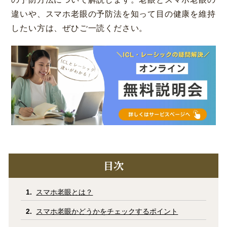
違いや、スマホ老眼の予防法を知って目の健康を維持
コラム
お知らせ
したい方は、ぜひご一読ください。
学会発表 / 論文 /
ホーム
報道・メディア出演
採用情報
サイトマップ
プライバシーポリシー
手術キャンセルポリシー
迷惑行為に対するの当院の対応に関して
初診時における情報開示に関して
当医院への営業の窓口について
目次
スマホ老眼とは？
スマホ老眼かどうかをチェックするポイント