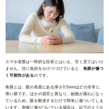
神戸 三宮
福岡 天神
大阪 梅田（本院）
福岡 天神
スマホ老眼は一時的な症状とはいえ、甘く見てはいけ
CLOSE
ません。目に負担をかけつづけていると、
角膜が傷つ
く可能性がある
のです。
福岡 飯塚
角膜とは、眼の表面にある厚さ0.5mmほどの非常に
薄い膜です。ほかの器官と異なり、細胞が露わになっ
ているため、眼を酷使するだけで簡単に傷ついてしま
CLOSE
います。角膜に傷がついている場合は、以下のような