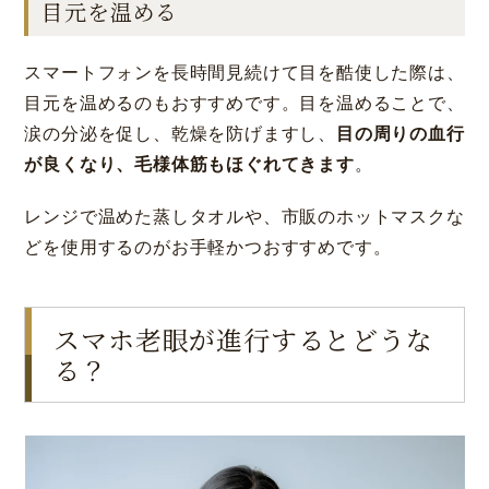
目元を温める
スマートフォンを長時間見続けて目を酷使した際は、
目元を温めるのもおすすめです。目を温めることで、
涙の分泌を促し、乾燥を防げますし、
目の周りの血行
が良くなり、毛様体筋もほぐれてきます
。
レンジで温めた蒸しタオルや、市販のホットマスクな
どを使用するのがお手軽かつおすすめです。
大阪 梅田(本院)
東京 新宿
スマホ老眼が進行するとどうな
る？
名古屋 栄
東京 新宿
名古屋 栄
大名古屋