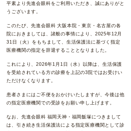
平素より先進会眼科をご利用いただき、誠にありがと
うございます。
このたび、先進会眼科 大阪本院・東京・名古屋の各
院におきましては、諸般の事情により、2025年12月
31日（火）をもちまして、生活保護法に基づく指定
大阪 梅田本院
福岡 天神
医療機関の指定を辞退することとなりました。
大阪市北区梅田
福岡市中央区天神
これにより、2026年1月1日（水）以降は、生活保護
詳細
Web予約
詳細
Web予約
診療内容
を受給されている方の診療を上記の3院ではお受けい
ただけなくなります。
先進会眼科 福岡飯塚
[提携]
札幌かとう眼
クリニック案内
科
患者さまにはご不便をおかけいたしますが、今後は他
福岡県飯塚市川津
北海道札幌市東区
の指定医療機関での受診をお願い申し上げます。
手術・料金
アフターケア
[ICL提携]
鹿児島園
[提携]
木村眼科 天王
なお、先進会眼科 福岡天神・福岡飯塚につきまして
田眼科
寺院
ドクター紹介
よくあるご質問
は、引き続き生活保護法による指定医療機関として診
鹿児島市中央町
大阪市天王寺区