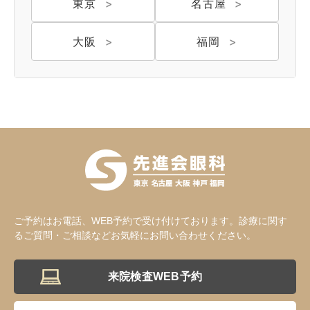
東京
名古屋
大阪
福岡
名古屋 栄
東京 新宿
名古屋 栄
大名古屋
神戸 三宮
福岡 天神
大阪 梅田（本院）
福岡 天神
ご予約はお電話、WEB予約で受け付けております。診療に関す
るご質問・ご相談などお気軽にお問い合わせください。
CLOSE
来院検査WEB予約
福岡 飯塚