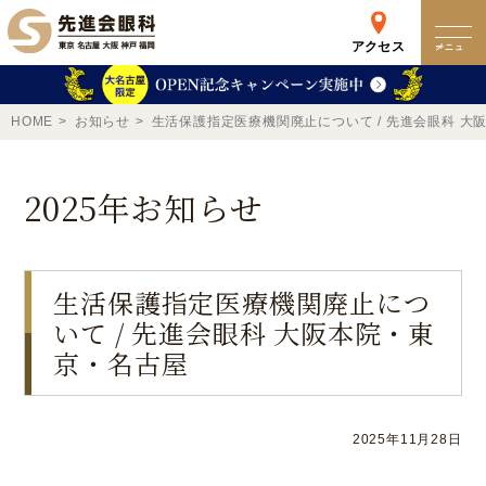
アクセス
メニュー
クリニック
HOME
お知らせ
生活保護指定医療機関廃止について / 先進会眼科 大
来院検査WEB予約
2025年お知らせ
予約専用ダイヤル
0120-049-113
生活保護指定医療機関廃止につ
いて / 先進会眼科 大阪本院・東
受付時間 10:00-19:00
東京 新宿
名古屋
京・名古屋
新宿区西新宿
名古屋市中区錦
詳細
Web予約
詳細
Web予約
2025年11月28日