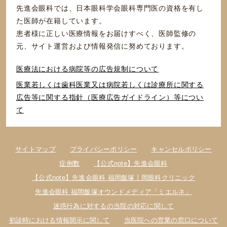
先進会眼科では、日本眼科学会眼科専門医の資格を有し
た医師が在籍しています。
患者様に正しい医療情報をお届けすべく、医師監修の
元、サイト運営および情報発信に努めております。
医療法における病院等の広告規制について
医業若しくは⻭科医業⼜は病院若しくは診療所に関する
広告等に関する指針（医療広告ガイドライン）等につい
て
サイトマップ
プライバシーポリシー
キャンセルポリシー
症例数
【公式note】先進会眼科
【公式note】先進会眼科 福岡飯塚丨岡眼科クリニック
先進会眼科 福岡飯塚オウンドメディア「ミエルネ」
迷惑行為に対するの当院の対応に関して
初診時における情報開示に関して
当医院への営業の窓口について