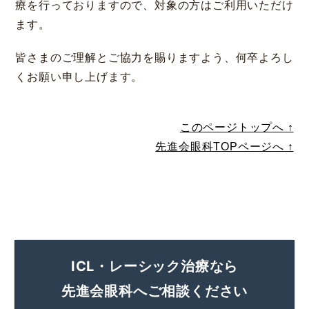
療を行っておりますので、対象の方はご利用いただけ
ます。
コラム
お知らせ
皆さまのご理解とご協力を賜りますよう、何卒よろし
学会発表 / 論文 /
ホーム
報道・メディア出演
くお願い申し上げます。
採用情報
このページトップへ ↑
先進会眼科TOPページへ ↑
サイトマップ
プライバシーポリシー
手術キャンセルポリシー
迷惑行為に対するの当院の対応に関して
初診時における情報開示に関して
当医院への営業の窓口について
ICL・レーシック治療なら
先進会眼科へご相談ください