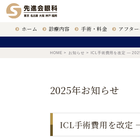
ホーム
診療内容
手術・料金
アフター
ICL治療
クリニック一覧
眼科医
HOME
お知らせ
ICL手術費用を改定 ― 2
白内障手術
大名古屋
2025年お知らせ
老眼治療
福岡 天神
東京 新宿
ICL手術費用を改定 
鹿児島 鹿児島駅前
ドライアイ治療
【ICL提携医療機関】
〒163-1335