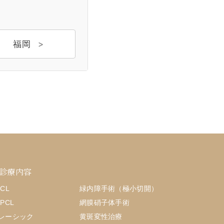
福岡
診療内容
ICL
緑内障手術（極小切開）
IPCL
網膜硝子体手術
レーシック
黄斑変性治療