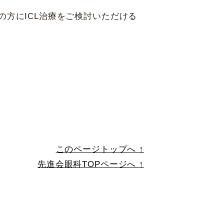
方にICL治療をご検討いただける
神戸 三宮
福岡 天神
福岡 天神
このページトップへ ↑
先進会眼科TOPページへ ↑