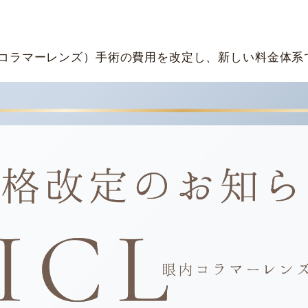
愛知県名古屋市
中区錦3-16-27
大阪府大阪市
北区梅田1-13-1
白目シミ取りレーザ
一般眼科保険診療
ー
栄パークサイドプレイス4階
大阪梅田ツインタワーズ・サウス 
休診日
休診日
（眼内コラマーレンズ）手術の費用を改定し、新しい料金体
毎週火・水曜日、年末年始
毎週火・水曜日、年末年始
詳細
Web予約
詳細
Web予約
福岡飯塚
[提携]
市川津371-1
〒065-003
島園田眼科
[提携]
木
中央町29-4
〒543-0055 大阪市天王寺