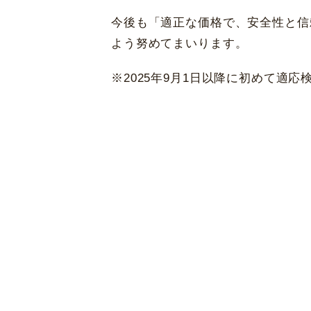
今後も「適正な価格で、安全性と信
よう努めてまいります。
大阪 梅田(本院)
東京 新宿
※2025年9月1日以降に初めて適
東京 新宿