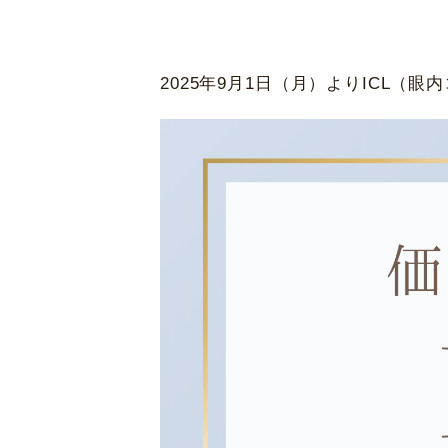
東京都新宿区
西新宿 6-5-1
黄斑変性治療
新宿アイランドタワー35F
休診日
2025年9月1日（月）よりICL
毎週火・水曜日、年末年始
詳細
Web予約
先進会眼科 
〒820-0067 福岡県飯塚
[ICL提携]
鹿児
〒890-0053 鹿児島市