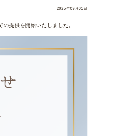
福岡県福岡市
中央区天神2-8-38
アフターケア
13F
協和ビル10F
2025年09月01日
休診日
系での提供を開始いたしました。
毎週火・水曜日、年末年始
詳細
Web予約
札幌かとう眼科
1 北海道札幌市東区北31条東
村眼科 天王寺院
区悲田院町10-48 天王寺MIO プラザ館 6F