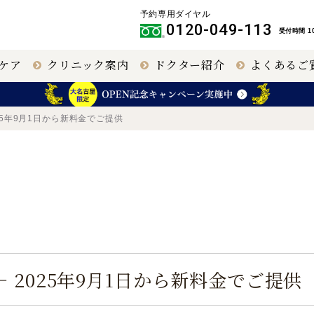
予約専用ダイヤル
0120-049-113
受付時間 10
ケア
クリニック案内
ドクター紹介
よくあるご
クリニック
IPCL
大阪 梅田（本院）
その他職員
025年9月1日から新料金でご提供
円錐角膜治療
名古屋 栄
40代以上の視力回
福岡 飯塚
復
名古屋
大阪 梅田本院
― 2025年9月1日から新料金でご提供
大阪 天王寺
緑内障手術
網膜硝子体手術
（極小切
開）
（極低侵襲）
【提携医療機関】
〒460-0003
〒530-0001