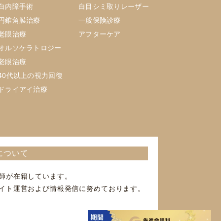
白内障手術
白目シミ取りレーザー
円錐角膜治療
一般保険診療
老眼治療
アフターケア
オルソケラトロジー
老眼治療
40代以上の視力回復
ドライアイ治療
について
師が在籍しています。
イト運営および情報発信に努めております。