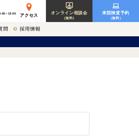
オンライン相談会
来院検査予約
:00～19:00
アクセス
(無料)
（無料）
質問
採用情報
レーシック
東京 新宿
募集要項一覧
オルソケラトロジー
神戸 三宮
北海道 札幌
【提携医療機関】
福岡 天神
〒810-0001