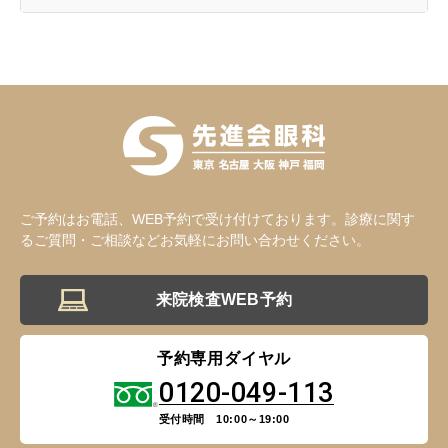
大阪 梅田(本院)
東京 新宿
ご予約はお電話、WEB予約で受け付けております。診療に関す
るご質問・ご相談などお気軽にお問い合わせください。
名古屋 栄
東京 新宿
名古屋 栄
大名古屋
来院検査WEB予約
予約専用ダイヤル
0120-049-113
神戸 三宮
受付時間 10:00～19:00
福岡 天神
大阪 梅田（本院）
福岡 天神