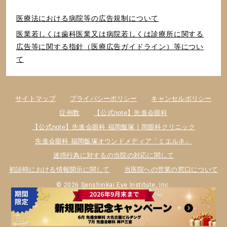
医療法における病院等の広告規制について
医業若しくは⻭科医業⼜は病院若しくは診療所に関する
広告等に関する指針（医療広告ガイドライン）等につい
て
サイトマップ
プライバシーポリシー
キャンセルポリシー
症例数
【公式note】先進会眼科
【公式note】先進会眼科 福岡飯塚丨岡眼科クリニック
先進会眼科 福岡飯塚オウンドメディア「ミエルネ」
迷惑行為に対するの当院の対応に関して
初診時における情報開示に関して
当医院への営業の窓口について
© 2026 Senshinkai Eye Institute, Inc.