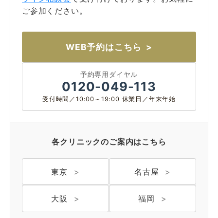
ご参加ください。
コラム
お知らせ
学会発表 / 論文 /
WEB予約はこちら
ホーム
報道・メディア出演
予約専用ダイヤル
採用情報
0120-049-113
受付時間／10:00～19:00 休業日／年末年始
サイトマップ
プライバシーポリシー
手術キャンセルポリシー
迷惑行為に対するの当院の対応に関して
各クリニックのご案内はこちら
初診時における情報開示に関して
当医院への営業の窓口について
東京
名古屋
大阪
福岡