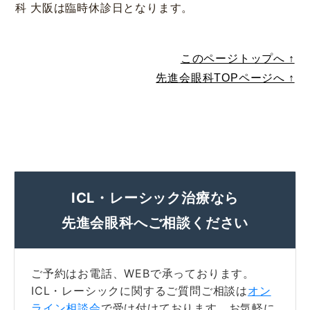
科 大阪は臨時休診日となります。
このページトップへ ↑
先進会眼科TOPページへ ↑
大阪 梅田本院
福岡 天神
大阪市北区梅田
福岡市中央区天神
詳細
Web予約
詳細
Web予約
診療内容
ICL・レーシック治療なら
先進会眼科 福岡飯塚
[提携]
札幌かとう眼
クリニック案内
科
先進会眼科へご相談ください
福岡県飯塚市川津
北海道札幌市東区
手術・料金
アフターケア
ご予約はお電話、WEBで承っております。
[ICL提携]
鹿児島園
[提携]
木村眼科 天王
田眼科
寺院
ICL・レーシックに関するご質問ご相談は
オン
ドクター紹介
よくあるご質問
ライン相談会
で受け付けております。お気軽に
鹿児島市中央町
大阪市天王寺区