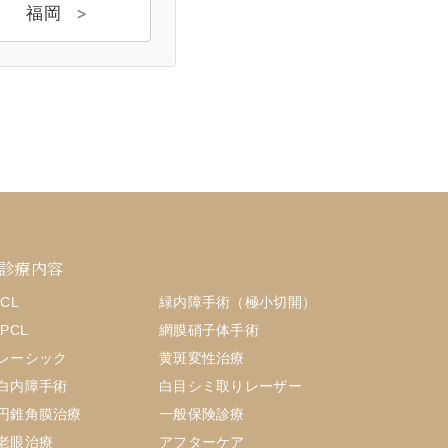
福岡
診療内容
ICL
緑内障手術（極小切開）
IPCL
網膜硝子体手術
レーシック
黄斑変性治療
白内障手術
白目シミ取りレーザー
円錐角膜治療
一般保険診療
老眼治療
アフターケア