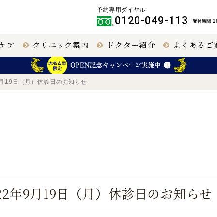
予約専用ダイヤル
0120-049-113
受付時間 10
ケア
クリニック案内
ドクター紹介
よくあるご
クリニック
IPCL
大阪 梅田（本院）
その他職員
9月19日（月）休診日のお知らせ
円錐角膜治療
名古屋 栄
40代以上の視力回
福岡 飯塚
復
名古屋
大阪 梅田本院
22年9月19日（月）休診日のお知らせ
大阪 天王寺
緑内障手術
網膜硝子体手術
（極小切
開）
（極低侵襲）
【提携医療機関】
〒460-0003
〒530-0001