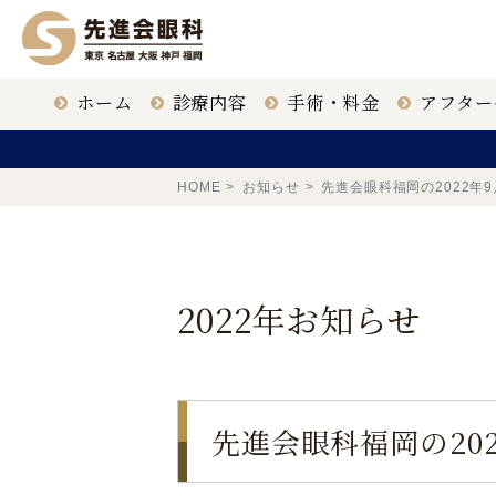
ホーム
診療内容
手術・料金
アフター
ICL治療
クリニック一覧
眼科医
HOME
お知らせ
先進会眼科福岡の2022年
白内障手術
大名古屋
2022年お知らせ
老眼治療
福岡 天神
東京 新宿
先進会眼科福岡の20
鹿児島 鹿児島駅前
ドライアイ治療
【ICL提携医療機関】
〒163-1335