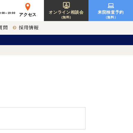
オンライン相談会
来院検査予約
:00～19:00
アクセス
(無料)
（無料）
質問
採用情報
レーシック
東京 新宿
募集要項一覧
オルソケラトロジー
神戸 三宮
北海道 札幌
【提携医療機関】
福岡 天神
〒810-0001