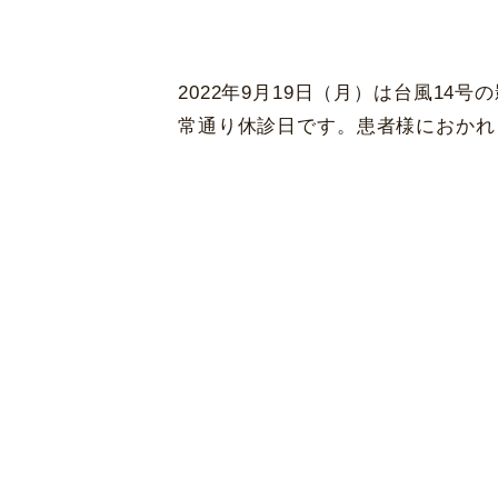
東京都新宿区
西新宿 6-5-1
黄斑変性治療
新宿アイランドタワー35F
休診日
2022年9月19日（月）は台風1
毎週火・水曜日、年末年始
常通り休診日です。患者様におかれ
詳細
Web予約
先進会眼科 
〒820-0067 福岡県飯塚
[ICL提携]
鹿児
〒890-0053 鹿児島市