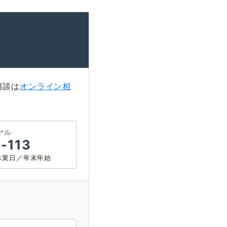
相談は
オンライン相
ヤル
-113
神戸 三宮
福岡 天神
0 休業日／年末年始
福岡 天神