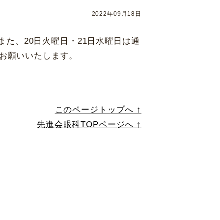
福岡県福岡市
中央区天神2-8-38
アフターケア
13F
協和ビル10F
2022年09月18日
休診日
また、20日火曜日・21日水曜日は通
毎週火・水曜日、年末年始
、お願いいたします。
詳細
Web予約
このページトップへ ↑
先進会眼科TOPページへ ↑
札幌かとう眼科
1 北海道札幌市東区北31条東
村眼科 天王寺院
区悲田院町10-48 天王寺MIO プラザ館 6F