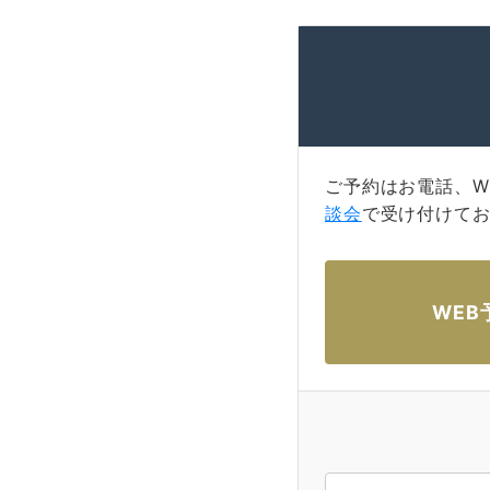
ご予約はお電話、W
談会
で受け付けて
WEB
大阪 梅田(本院)
東京 新宿
東京 新宿