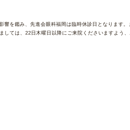
愛知県名古屋市
中区錦3-16-27
大阪府大阪市
北区梅田1-13-1
白目シミ取りレーザ
一般眼科保険診療
ー
栄パークサイドプレイス4階
大阪梅田ツインタワーズ・サウス 
休診日
休診日
4号の影響を鑑み、先進会眼科福岡は臨時休診日となります。
毎週火・水曜日、年末年始
毎週火・水曜日、年末年始
ましては、22日木曜日以降にご来院くださいますよう
詳細
Web予約
詳細
Web予約
福岡飯塚
[提携]
市川津371-1
〒065-003
島園田眼科
[提携]
木
中央町29-4
〒543-0055 大阪市天王寺