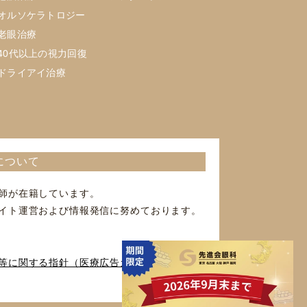
オルソケラトロジー
老眼治療
40代以上の視力回復
ドライアイ治療
について
師が在籍しています。
イト運営および情報発信に努めております。
等に関する指針（医療広告ガイドライン）等