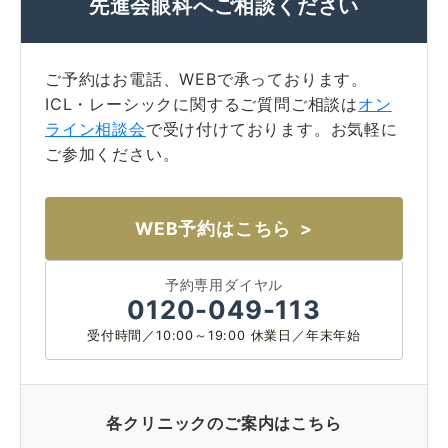
先進会眼科へご相談ください
コラム
お知らせ
ご予約はお電話、WEBで承っております。
学会発表 / 論文 /
ホーム
ICL・レーシックに関するご質問ご相談は
オン
報道・メディア出演
ライン相談会
で受け付けております。お気軽に
ご参加ください。
採用情報
WEB予約はこちら
サイトマップ
プライバシーポリシー
手術キャンセルポリシー
迷惑行為に対するの当院の対応に関して
予約専用ダイヤル
初診時における情報開示に関して
当医院への営業の窓口について
0120-049-113
受付時間／10:00～19:00 休業日／年末年始
各クリニックのご案内はこちら