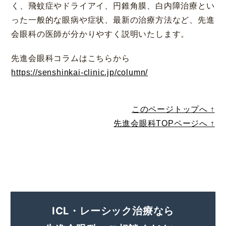
く、飛蚊症やドライアイ、円錐角膜、白内障治療とい
った一般的な眼病や症状、最新の治療方法など、先進
会眼科の医師が分かりやすく説明いたします。
先進会眼科コラムはこちらから
https://senshinkai-clinic.jp/column/
大阪 梅田本院
福岡 天神
大阪市北区梅田
福岡市中央区天神
このページトップへ ↑
詳細
Web予約
詳細
Web予約
診療内容
先進会眼科TOPページへ ↑
先進会眼科 福岡飯塚
[提携]
札幌かとう眼
クリニック案内
科
福岡県飯塚市川津
北海道札幌市東区
手術・料金
アフターケア
[ICL提携]
鹿児島園
[提携]
木村眼科 天王
田眼科
寺院
ICL・レーシック治療なら
ドクター紹介
よくあるご質問
鹿児島市中央町
大阪市天王寺区