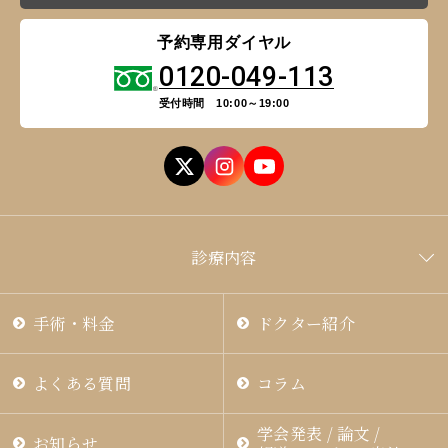
神戸 三宮
福岡 天神
大阪 梅田（本院）
福岡 天神
予約専用ダイヤル
0120-049-113
受付時間 10:00～19:00
CLOSE
福岡 飯塚
診療内容
CLOSE
手術・料金
ドクター紹介
よくある質問
コラム
学会発表 / 論文 /
お知らせ