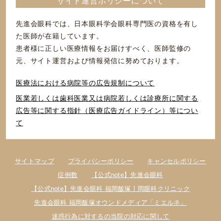
サイト運営ポリシーについて
先進会眼科では、日本眼科学会眼科専門医の資格を有し
た医師が在籍しています。
患者様に正しい医療情報をお届けすべく、医師監修の
元、サイト運営および情報発信に努めております。
医療法における病院等の広告規制について
医業若しくは⻭科医業⼜は病院若しくは診療所に関する
広告等に関する指針（医療広告ガイドライン）等につい
て
サイトマップ
プライバシーポリシー
キャンセルポリシー
症例数
【公式note】先進会眼科
【公式note】先進会眼科 福岡飯塚丨岡眼科クリニック
先進会眼科 福岡飯塚オウンドメディア「ミエルネ」
迷惑行為に対するの当院の対応に関して