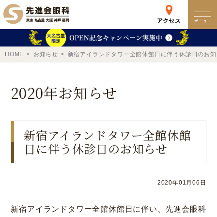
アクセス
メニュー
クリニック
HOME
お知らせ
新宿アイランドタワー全館休館日に伴う休診日のお知
来院検査WEB予約
2020年お知らせ
予約専用ダイヤル
0120-049-113
新宿アイランドタワー全館休館
日に伴う休診日のお知らせ
受付時間 10:00-19:00
東京 新宿
名古屋
新宿区西新宿
名古屋市中区錦
2020年01月06日
詳細
Web予約
詳細
Web予約
新宿アイランドタワー全館休館日に伴い、先進会眼科