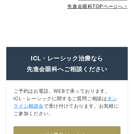
先進会眼科TOPページへ ↑
コラム
お知らせ
学会発表 / 論文 /
ホーム
報道・メディア出演
採用情報
ICL・レーシック治療なら
先進会眼科へご相談ください
サイトマップ
プライバシーポリシー
手術キャンセルポリシー
迷惑行為に対するの当院の対応に関して
初診時における情報開示に関して
当医院への営業の窓口について
ご予約はお電話、WEBで承っております。
ICL・レーシックに関するご質問ご相談は
オン
ライン相談会
で受け付けております。お気軽に
ご参加ください。