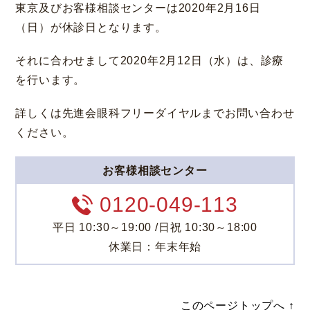
東京及びお客様相談センターは2020年2月16日
（日）が休診日となります。
それに合わせまして2020年2月12日（水）は、診療
を行います。
大阪 梅田本院
福岡 天神
詳しくは先進会眼科フリーダイヤルまでお問い合わせ
大阪市北区梅田
福岡市中央区天神
ください。
詳細
Web予約
詳細
Web予約
診療内容
お客様相談センター
0120-049-113
先進会眼科 福岡飯塚
[提携]
札幌かとう眼
クリニック案内
科
平日 10:30～19:00 /日祝 10:30～18:00
福岡県飯塚市川津
北海道札幌市東区
休業日：年末年始
手術・料金
アフターケア
[ICL提携]
鹿児島園
[提携]
木村眼科 天王
田眼科
寺院
ドクター紹介
よくあるご質問
このページトップへ ↑
鹿児島市中央町
大阪市天王寺区