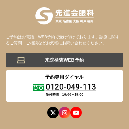
ご予約はお電話、WEB予約で受け付けております。診療に関す
るご質問・ご相談などお気軽にお問い合わせください。
神戸 三宮
福岡 天神
大阪 梅田（本院）
福岡 天神
来院検査WEB予約
CLOSE
予約専用ダイヤル
0120-049-113
福岡 飯塚
受付時間 10:00～19:00
CLOSE