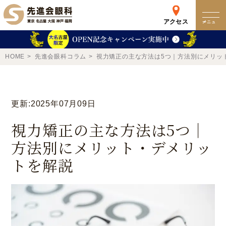
アクセス
メニュー
クリニック
HOME
先進会眼科コラム
視力矯正の主な方法は5つ｜方法別にメリッ
来院検査WEB予約
更新:2025年07月09日
予約専用ダイヤル
視力矯正の主な方法は5つ｜
0120-049-113
方法別にメリット・デメリッ
受付時間 10:00-19:00
トを解説
東京 新宿
名古屋
新宿区西新宿
名古屋市中区錦
詳細
Web予約
詳細
Web予約