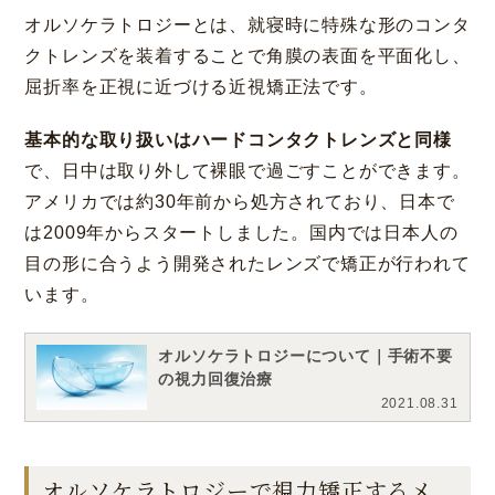
オルソケラトロジーとは、就寝時に特殊な形のコンタ
クトレンズを装着することで角膜の表面を平面化し、
屈折率を正視に近づける近視矯正法です。
基本的な取り扱いはハードコンタクトレンズと同様
で、日中は取り外して裸眼で過ごすことができます。
神戸 三宮
福岡 天神
大阪 梅田（本院）
福岡 天神
アメリカでは約30年前から処方されており、日本で
は2009年からスタートしました。国内では日本人の
目の形に合うよう開発されたレンズで矯正が行われて
います。
CLOSE
福岡 飯塚
オルソケラトロジーについて｜手術不要
の視力回復治療
2021.08.31
CLOSE
オルソケラトロジーで視力矯正するメ