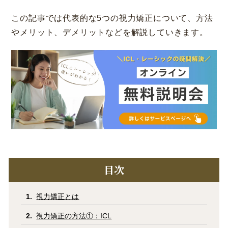
この記事では代表的な5つの視力矯正について、方法
コラム
お知らせ
やメリット、デメリットなどを解説していきます。
学会発表 / 論文 /
ホーム
報道・メディア出演
採用情報
サイトマップ
プライバシーポリシー
手術キャンセルポリシー
迷惑行為に対するの当院の対応に関して
初診時における情報開示に関して
当医院への営業の窓口について
目次
視力矯正とは
視力矯正の方法①：ICL