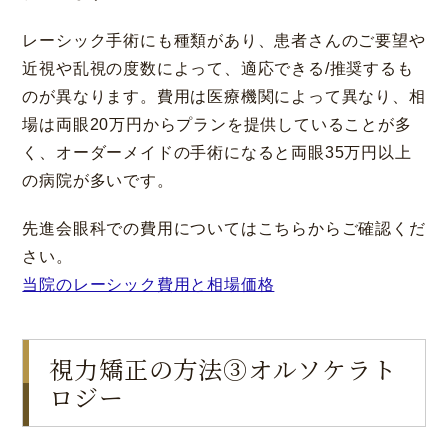
レーシック手術にも種類があり、患者さんのご要望や
近視や乱視の度数によって、適応できる/推奨するも
のが異なります。費用は医療機関によって異なり、相
場は両眼20万円からプランを提供していることが多
く、オーダーメイドの手術になると両眼35万円以上
の病院が多いです。
先進会眼科での費用についてはこちらからご確認くだ
さい。
大阪 梅田(本院)
東京 新宿
当院のレーシック費用と相場価格
視力矯正の方法③オルソケラト
ロジー
名古屋 栄
東京 新宿
名古屋 栄
大名古屋