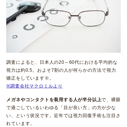
大阪 梅田本院
福岡 天神
大阪市北区梅田
福岡市中央区天神
調査によると、日本人の20～60代における平均的な
詳細
Web予約
詳細
Web予約
診療内容
視力は約0.5。およそ7割の人が何らかの方法で視力
矯正をしています※。
先進会眼科 福岡飯塚
[提携]
札幌かとう眼
クリニック案内
※調査会社マクロミルより
科
福岡県飯塚市川津
北海道札幌市東区
メガネやコンタクトを装用する人が半分以上
で、裸眼
手術・料金
アフターケア
で過ごしているいわゆる「目が良い方」の方が少な
[ICL提携]
鹿児島園
[提携]
木村眼科 天王
い、という状況です。近年では視力回復手術も注目さ
田眼科
寺院
ドクター紹介
よくあるご質問
れています。
鹿児島市中央町
大阪市天王寺区