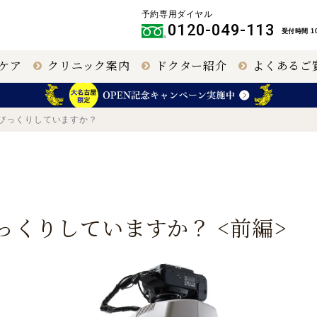
予約専用ダイヤル
0120-049-113
受付時間 10
ケア
クリニック案内
ドクター紹介
よくあるご
クリニック
IPCL
大阪 梅田（本院）
その他職員
びっくりしていますか？
円錐角膜治療
名古屋 栄
っくりしていますか？ <前編>
40代以上の視力回
福岡 飯塚
復
名古屋
大阪 梅田本院
大阪 天王寺
緑内障手術
網膜硝子体手術
（極小切
開）
（極低侵襲）
【提携医療機関】
〒460-0003
〒530-0001