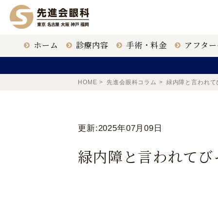
ホーム
診療内容
手術・料金
アフター
ICL治療
クリニック一覧
眼科医
HOME
先進会眼科コラム
緑内障と言われて
白内障手術
大名古屋
更新:2025年07月09日
緑内障と言われてび
老眼治療
福岡 天神
東京 新宿
鹿児島 鹿児島駅前
ドライアイ治療
【ICL提携医療機関】
〒163-1335