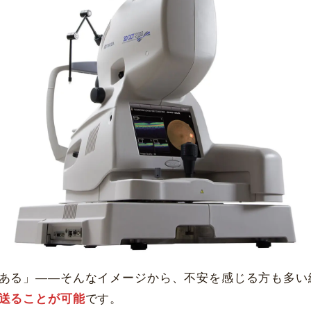
愛知県名古屋市
中区錦3-16-27
大阪府大阪市
北区梅田1-13-1
白目シミ取りレーザ
一般眼科保険診療
ー
栄パークサイドプレイス4階
大阪梅田ツインタワーズ・サウス 
休診日
休診日
毎週火・水曜日、年末年始
毎週火・水曜日、年末年始
詳細
Web予約
詳細
Web予約
福岡飯塚
[提携]
市川津371-1
〒065-003
島園田眼科
[提携]
木
ある」――そんなイメージから、不安を感じる方も多い
中央町29-4
〒543-0055 大阪市天王寺
送ることが可能
です。