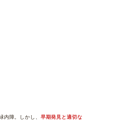
福岡県福岡市
中央区天神2-8-38
アフターケア
13F
協和ビル10F
休診日
毎週火・水曜日、年末年始
詳細
Web予約
札幌かとう眼科
1 北海道札幌市東区北31条東
村眼科 天王寺院
緑内障。しかし、
早期発見と適切な
区悲田院町10-48 天王寺MIO プラザ館 6F