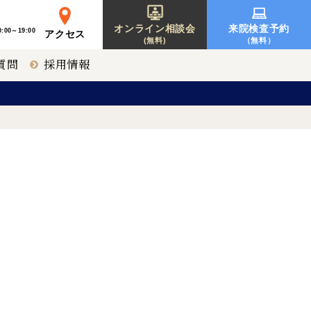
オンライン相談会
来院検査予約
:00～19:00
アクセス
(無料)
（無料）
質問
採用情報
レーシック
東京 新宿
募集要項一覧
オルソケラトロジー
神戸 三宮
北海道 札幌
【提携医療機関】
福岡 天神
〒810-0001