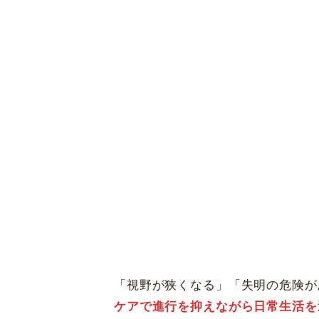
東京都新宿区
西新宿 6-5-1
黄斑変性治療
新宿アイランドタワー35F
休診日
毎週火・水曜日、年末年始
詳細
Web予約
先進会眼科 
〒820-0067 福岡県飯塚
[ICL提携]
鹿児
「視野が狭くなる」「失明の危険が
〒890-0053 鹿児島市
ケアで進行を抑えながら日常生活を