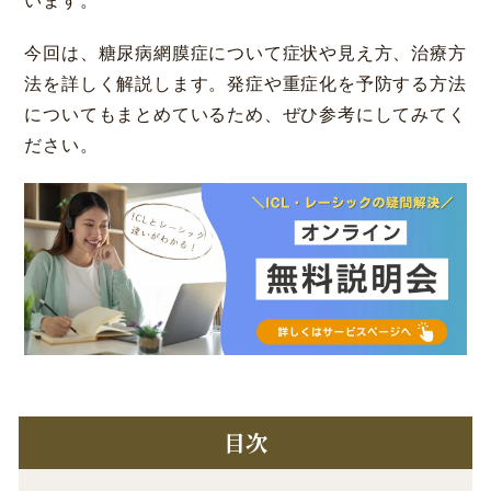
います。
コラム
お知らせ
今回は、糖尿病網膜症について症状や見え方、治療方
法を詳しく解説します。発症や重症化を予防する方法
学会発表 / 論文 /
ホーム
についてもまとめているため、ぜひ参考にしてみてく
報道・メディア出演
ださい。
採用情報
サイトマップ
プライバシーポリシー
手術キャンセルポリシー
迷惑行為に対するの当院の対応に関して
初診時における情報開示に関して
当医院への営業の窓口について
目次