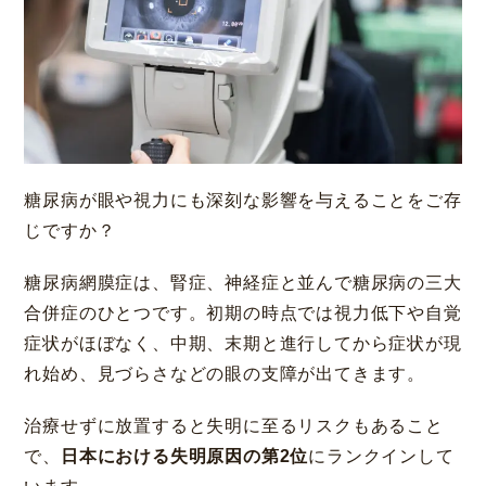
大阪 梅田本院
福岡 天神
糖尿病が眼や視力にも深刻な影響を与えることをご存
大阪市北区梅田
福岡市中央区天神
じですか？
詳細
Web予約
詳細
Web予約
診療内容
糖尿病網膜症は、腎症、神経症と並んで糖尿病の三大
合併症のひとつです。初期の時点では視力低下や自覚
先進会眼科 福岡飯塚
[提携]
札幌かとう眼
クリニック案内
科
症状がほぼなく、中期、末期と進行してから症状が現
福岡県飯塚市川津
れ始め、見づらさなどの眼の支障が出てきます。
北海道札幌市東区
手術・料金
アフターケア
治療せずに放置すると失明に至るリスクもあること
[ICL提携]
鹿児島園
[提携]
木村眼科 天王
田眼科
寺院
で、
日本における失明原因の第2位
にランクインして
ドクター紹介
よくあるご質問
鹿児島市中央町
大阪市天王寺区