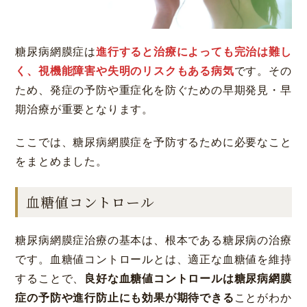
糖尿病網膜症は
進行すると治療によっても完治は難し
く、視機能障害や失明のリスクもある病気
です。その
ため、発症の予防や重症化を防ぐための早期発見・早
期治療が重要となります。
ここでは、糖尿病網膜症を予防するために必要なこと
をまとめました。
大阪 梅田(本院)
東京 新宿
血糖値コントロール
糖尿病網膜症治療の基本は、根本である糖尿病の治療
です。血糖値コントロールとは、適正な血糖値を維持
することで、
良好な血糖値コントロールは糖尿病網膜
名古屋 栄
東京 新宿
名古屋 栄
大名古屋
症の予防や進行防止にも効果が期待できる
ことがわか