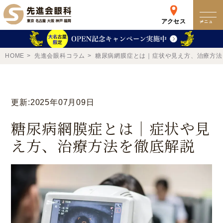
アクセス
メニュー
クリニック
HOME
先進会眼科コラム
糖尿病網膜症とは｜症状や見え方、治療方法
来院検査WEB予約
更新:2025年07月09日
予約専用ダイヤル
糖尿病網膜症とは｜症状や見
0120-049-113
え方、治療方法を徹底解説
受付時間 10:00-19:00
東京 新宿
名古屋
新宿区西新宿
名古屋市中区錦
詳細
Web予約
詳細
Web予約