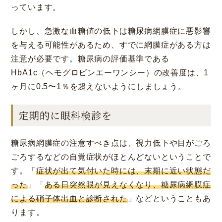
っています。
しかし、急激な血糖値の低下は糖尿病網膜症に悪影響
を与える可能性があるため、すでに網膜症がある方は
注意が必要です。糖尿病の評価基準である
HbA1c（ヘモグロビンエーワンシー）の改善度は、1
神戸 三宮
福岡 天神
大阪 梅田（本院）
福岡 天神
ヶ月に0.5〜1％を超えないようにしましょう。
定期的に眼科検診を
CLOSE
糖尿病網膜症の注意すべき点は、視力低下や目がごろ
福岡 飯塚
ごろするなどの自覚症状がほとんどないということで
す。「
症状が出て気付いた時には、末期に近い状態だ
った
」「
ある日突然眼が見えなくなり、糖尿病網膜症
による硝子体出血と診断された
」などということもあ
CLOSE
ります。