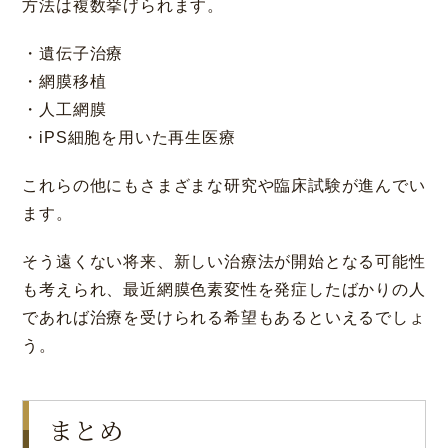
方法は複数挙げられます。
・遺伝子治療
神戸 三宮
福岡 天神
大阪 梅田（本院）
福岡 天神
・網膜移植
・人工網膜
・iPS細胞を用いた再生医療
CLOSE
これらの他にもさまざまな研究や臨床試験が進んでい
ます。
福岡 飯塚
そう遠くない将来、新しい治療法が開始となる可能性
も考えられ、最近網膜色素変性を発症したばかりの人
であれば治療を受けられる希望もあるといえるでしょ
CLOSE
う。
まとめ