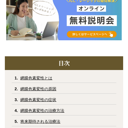
コラム
お知らせ
学会発表 / 論文 /
ホーム
報道・メディア出演
採用情報
目次
サイトマップ
プライバシーポリシー
手術キャンセルポリシー
迷惑行為に対するの当院の対応に関して
網膜色素変性とは
初診時における情報開示に関して
当医院への営業の窓口について
網膜色素変性の原因
網膜色素変性の症状
網膜色素変性の治療方法
将来期待される治療法