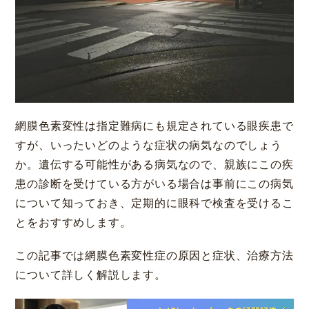
大阪 梅田本院
福岡 天神
網膜色素変性は指定難病にも規定されている眼疾患で
大阪市北区梅田
福岡市中央区天神
すが、いったいどのような症状の病気なのでしょう
詳細
Web予約
詳細
Web予約
診療内容
か。遺伝する可能性がある病気なので、親族にこの疾
患の診断を受けている方がいる場合は事前にこの病気
について知っておき、定期的に眼科で検査を受けるこ
先進会眼科 福岡飯塚
[提携]
札幌かとう眼
クリニック案内
科
とをおすすめします。
福岡県飯塚市川津
北海道札幌市東区
手術・料金
アフターケア
この記事では網膜色素変性症の原因と症状、治療方法
[ICL提携]
鹿児島園
[提携]
木村眼科 天王
について詳しく解説します。
田眼科
寺院
ドクター紹介
よくあるご質問
鹿児島市中央町
大阪市天王寺区