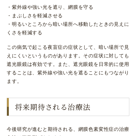
・紫外線や強い光を遮り、網膜を守る
・まぶしさを軽減させる
・明るいところから暗い場所へ移動したときの見えに
くさを軽減する
この病気で起こる夜盲症の症状として、暗い場所で見
えにくいというものがあります。その症状に対しても
大阪 梅田(本院)
東京 新宿
遮光眼鏡は有効です。また、遮光眼鏡を日常的に使用
することは、紫外線や強い光を遮ることにもつながり
ます。
将来期待される治療法
名古屋 栄
東京 新宿
名古屋 栄
大名古屋
今後研究が進むと期待される、網膜色素変性症の治療