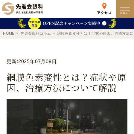
アクセス
メニュー
クリニック
HOME
先進会眼科コラム
網膜色素変性とは？症状や原因、治療方法に
来院検査WEB予約
更新:2025年07月09日
予約専用ダイヤル
網膜色素変性とは？症状や原
0120-049-113
因、治療方法について解説
受付時間 10:00-19:00
東京 新宿
名古屋
新宿区西新宿
名古屋市中区錦
詳細
Web予約
詳細
Web予約