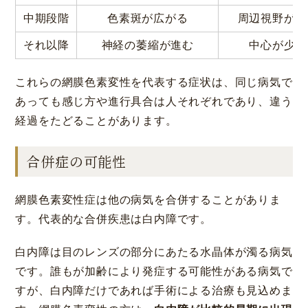
中期段階
色素斑が広がる
周辺視野が見
それ以降
神経の萎縮が進む
中心が少し
これらの網膜色素変性を代表する症状は、同じ病気で
あっても感じ方や進行具合は人それぞれであり、違う
経過をたどることがあります。
合併症の可能性
網膜色素変性症は他の病気を合併することがありま
す。代表的な合併疾患は白内障です。
白内障は目のレンズの部分にあたる水晶体が濁る病気
です。誰もが加齢により発症する可能性がある病気で
すが、白内障だけであれば手術による治療も見込めま