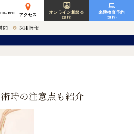
オンライン相談会
来院検査予約
:00～19:00
アクセス
(無料)
（無料）
質問
採用情報
レーシック
東京 新宿
募集要項一覧
オルソケラトロジー
神戸 三宮
手術時の注意点も紹介
北海道 札幌
【提携医療機関】
福岡 天神
〒810-0001