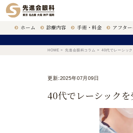
ホーム
診療内容
手術・料金
アフター
ICL治療
クリニック一覧
眼科医
HOME
先進会眼科コラム
40代でレーシッ
白内障手術
大名古屋
更新:2025年07月09日
40代でレーシック
老眼治療
福岡 天神
東京 新宿
鹿児島 鹿児島駅前
ドライアイ治療
【ICL提携医療機関】
〒163-1335