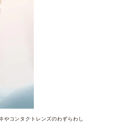
福岡県福岡市
中央区天神2-8-38
アフターケア
13F
協和ビル10F
休診日
毎週火・水曜日、年末年始
詳細
Web予約
札幌かとう眼科
1 北海道札幌市東区北31条東
村眼科 天王寺院
ネやコンタクトレンズのわずらわし
区悲田院町10-48 天王寺MIO プラザ館 6F