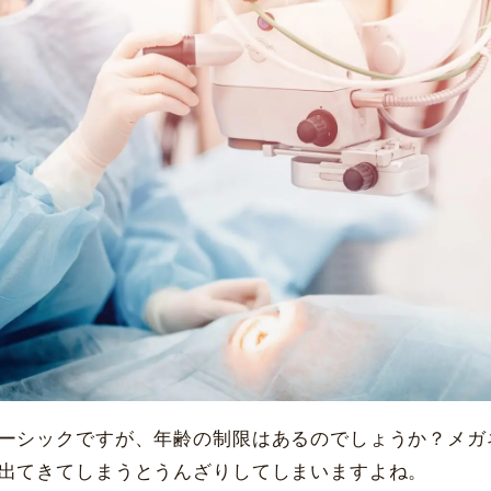
愛知県名古屋市
中区錦3-16-27
大阪府大阪市
北区梅田1-13-1
白目シミ取りレーザ
一般眼科保険診療
ー
栄パークサイドプレイス4階
大阪梅田ツインタワーズ・サウス 
休診日
休診日
毎週火・水曜日、年末年始
毎週火・水曜日、年末年始
詳細
Web予約
詳細
Web予約
福岡飯塚
[提携]
市川津371-1
〒065-003
島園田眼科
[提携]
木
ーシックですが、年齢の制限はあるのでしょうか？メガ
中央町29-4
〒543-0055 大阪市天王寺
出てきてしまうとうんざりしてしまいますよね。