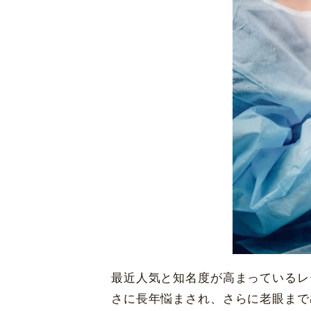
東京都新宿区
西新宿 6-5-1
黄斑変性治療
新宿アイランドタワー35F
休診日
毎週火・水曜日、年末年始
詳細
Web予約
先進会眼科 
〒820-0067 福岡県飯塚
[ICL提携]
鹿児
最近人気と知名度が高まっているレ
〒890-0053 鹿児島市
さに長年悩まされ、さらに老眼まで