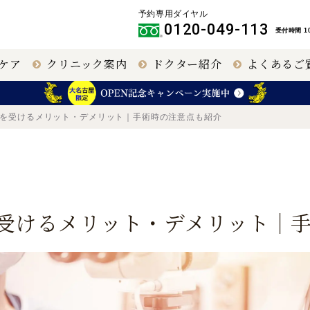
予約専用ダイヤル
0120-049-113
受付時間 10
ケア
クリニック案内
ドクター紹介
よくあるご
クリニック
IPCL
大阪 梅田（本院）
その他職員
クを受けるメリット・デメリット｜手術時の注意点も紹介
円錐角膜治療
名古屋 栄
を受けるメリット・デメリット｜
40代以上の視力回
福岡 飯塚
復
名古屋
大阪 梅田本院
大阪 天王寺
緑内障手術
網膜硝子体手術
（極小切
開）
（極低侵襲）
【提携医療機関】
〒460-0003
〒530-0001