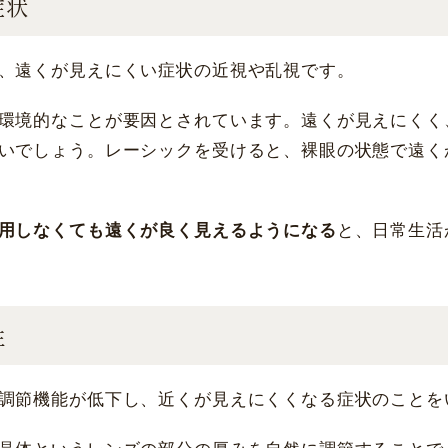
症状
名古屋 栄
大阪 梅田（本院）
、遠くが見えにくい症状の近視や乱視です。
環境的なことが要因とされています。遠くが見えにくく
福岡 飯塚
いでしょう。レーシックを受けると、裸眼の状態で遠く
CLOSE
用しなくても遠くが良く見えるようになる
と、日常生活
CLOSE
性
調節機能が低下し、近くが見えにくくなる症状のことを